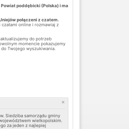
 Powiat poddębicki (Polska) i ma
 Uniejów połączeni z czatem.
 czatami online i rozmawiaj z
aktualizujemy do potrzeb
 dowolnym momencie pokazujemy
uje do Twojego wyszukiwania.
×
ów. Siedziba samorządu gminy
z województwem wielkopolskim.
o za jeden z najlepiej