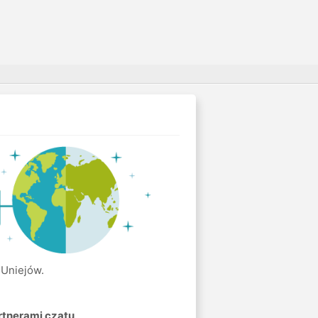
 Uniejów.
rtnerami czatu
.