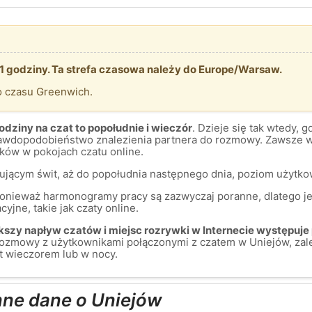
1 godziny. Ta strefa czasowa należy do Europe/Warsaw.
o czasu Greenwich.
dziny na czat to popołudnie i wieczór
. Dzieje się tak wtedy, 
prawdopodobieństwo znalezienia partnera do rozmowy. Zawsze w
ów w pokojach czatu online.
mującym świt, aż do popołudnia następnego dnia, poziom użytkow
 ponieważ harmonogramy pracy są zazwyczaj poranne, dlatego je
yjne, takie jak czaty online.
szy napływ czatów i miejsc rozrywki w Internecie występuje 
rozmowy z użytkownikami połączonymi z czatem w Uniejów, zal
t wieczorem lub w nocy.
nne dane o Uniejów