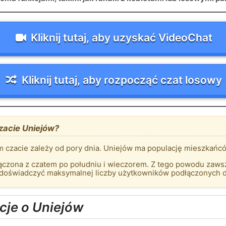
Kliknij tutaj, aby uzyskać VideoChat
Kliknij tutaj, aby rozpocząć czat losowy
zacie Uniejów?
 czacie zależy od pory dnia. Uniejów ma populację mieszkańc
czona z czatem po południu i wieczorem. Z tego powodu zawsze
 doświadczyć maksymalnej liczby użytkowników podłączonych d
cje o Uniejów