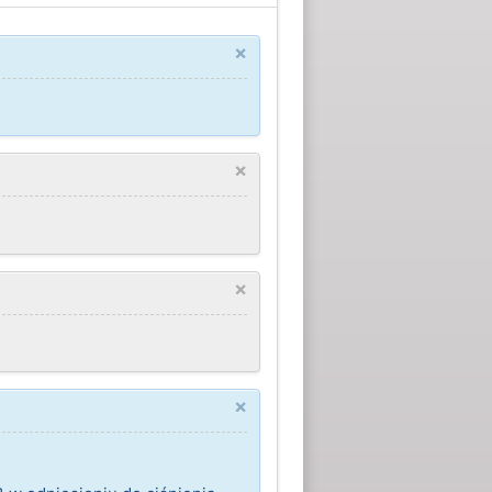
×
×
×
×