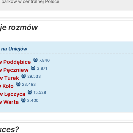
 parków w centralnej Polsce.
je rozmów
 na Uniejów
7.840
w Poddębice
3.871
w Pęczniew
29.533
w Turek
23.493
w Koło
15.528
 w Łęczyca
3.400
w Warta
kces?