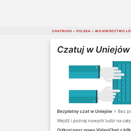
CHATRUSH
•
POLSKA
•
WOJEWÓDZTWO ŁÓ
Czatuj w Uniejów
Bezpłatny czat w Uniejów
⭐ Bez pob
Wejdź i poznaj nowych ludzi na cały
Odkryj nasz nowy VideoChat z kilk