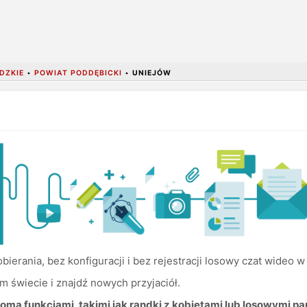
DZKIE
•
POWIAT PODDĘBICKI
•
UNIEJÓW
ierania, bez konfiguracji i bez rejestracji losowy czat wideo w
m świecie i znajdź nowych przyjaciół.
oma funkcjami, takimi jak randki z kobietami lub losowymi pa