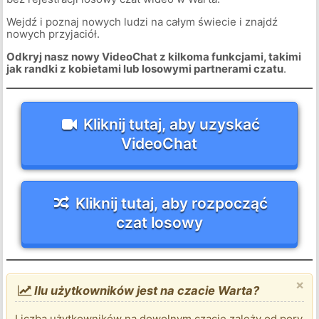
Wejdź i poznaj nowych ludzi na całym świecie i znajdź
nowych przyjaciół.
Odkryj nasz nowy VideoChat z kilkoma funkcjami, takimi
jak randki z kobietami lub losowymi partnerami czatu
.
Kliknij tutaj, aby uzyskać
VideoChat
Kliknij tutaj, aby rozpocząć
czat losowy
×
Ilu użytkowników jest na czacie Warta?
Liczba użytkowników na dowolnym czacie zależy od pory