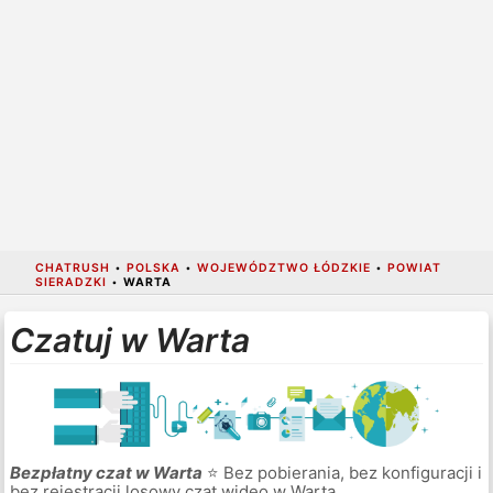
CHATRUSH
•
POLSKA
•
WOJEWÓDZTWO ŁÓDZKIE
•
POWIAT
SIERADZKI
•
WARTA
Czatuj w Warta
Bezpłatny czat w Warta
⭐ Bez pobierania, bez konfiguracji i
bez rejestracji losowy czat wideo w Warta.