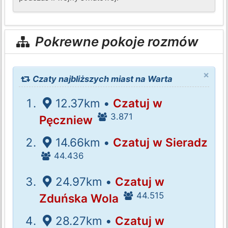
Pokrewne pokoje rozmów
×
Czaty najbliższych miast na Warta
12.37km •
Czatuj w
3.871
Pęczniew
14.66km •
Czatuj w Sieradz
44.436
24.97km •
Czatuj w
44.515
Zduńska Wola
28.27km •
Czatuj w