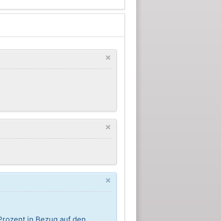
×
×
×
Prozent in Bezug auf den