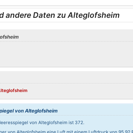
d andere Daten zu Alteglofsheim
lofsheim
Alteglofsheim
iegel von Alteglofsheim
eresspiegel von Alteglofsheim ist 372.
ner von Alteglofsheim eine Luft mit einem Luftdruck von 95,92 