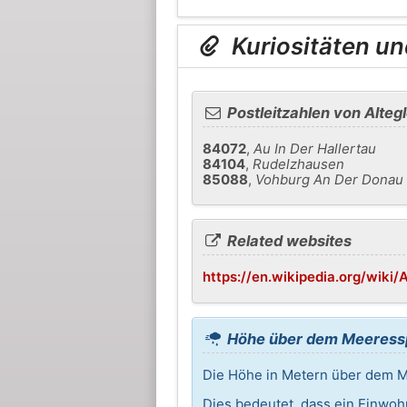
Kuriositäten un
Postleitzahlen von Alteg
84072
,
Au In Der Hallertau
84104
,
Rudelzhausen
85088
,
Vohburg An Der Donau
Related websites
https://en.wikipedia.org/wiki/
Höhe über dem Meeressp
Die Höhe in Metern über dem Me
Dies bedeutet, dass ein Einwoh