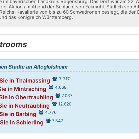
e im bayerischen Landkreis Regensburg. Das Dorf war am 22. Ap
ie-Aktion am Abend der Schlacht von Eckmühl. Südlich von A
eichs-Kavallerie von bis zu 60 Schwadronen besiegt, die der E
und das Königreich Württemberg.
trooms
en Städte an Alteglofsheim
3.317
Sie in Thalmassing
4.668
ie in Mintraching
7.037
Sie in Obertraubling
12.620
Sie in Neutraubling
4.776
Sie in Barbing
7.347
Sie in Schierling