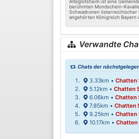
Alteglofsheim ist eine Gemeind
berühmten Mondschein-Kavaller
Schwadronen österreichischer R
angehörten Königreich Bayern 
Verwandte Cha
Chats der nächstgelegen
3.33km •
Chatten 
5.12km •
Chatten S
6.06km •
Chatten 
7.85km •
Chatten 
9.25km •
Chatten 
10.17km •
Chatten 