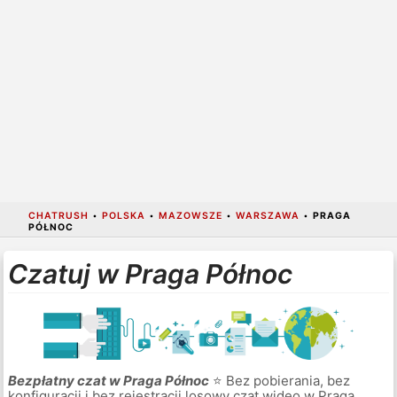
CHATRUSH
•
POLSKA
•
MAZOWSZE
•
WARSZAWA
•
PRAGA
PÓŁNOC
Czatuj w Praga Północ
Bezpłatny czat w Praga Północ
⭐ Bez pobierania, bez
konfiguracji i bez rejestracji losowy czat wideo w Praga