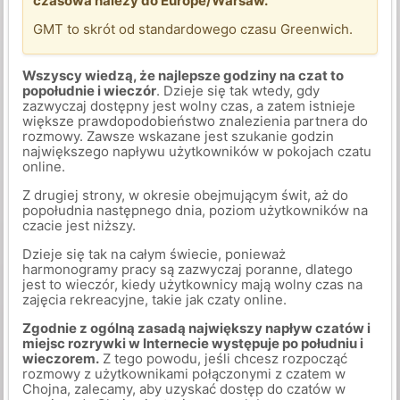
czasowa należy do Europe/Warsaw.
GMT to skrót od standardowego czasu Greenwich.
Wszyscy wiedzą, że najlepsze godziny na czat to
popołudnie i wieczór
. Dzieje się tak wtedy, gdy
zazwyczaj dostępny jest wolny czas, a zatem istnieje
większe prawdopodobieństwo znalezienia partnera do
rozmowy. Zawsze wskazane jest szukanie godzin
największego napływu użytkowników w pokojach czatu
online.
Z drugiej strony, w okresie obejmującym świt, aż do
popołudnia następnego dnia, poziom użytkowników na
czacie jest niższy.
Dzieje się tak na całym świecie, ponieważ
harmonogramy pracy są zazwyczaj poranne, dlatego
jest to wieczór, kiedy użytkownicy mają wolny czas na
zajęcia rekreacyjne, takie jak czaty online.
Zgodnie z ogólną zasadą największy napływ czatów i
miejsc rozrywki w Internecie występuje po południu i
wieczorem.
Z tego powodu, jeśli chcesz rozpocząć
rozmowy z użytkownikami połączonymi z czatem w
Chojna, zalecamy, aby uzyskać dostęp do czatów w