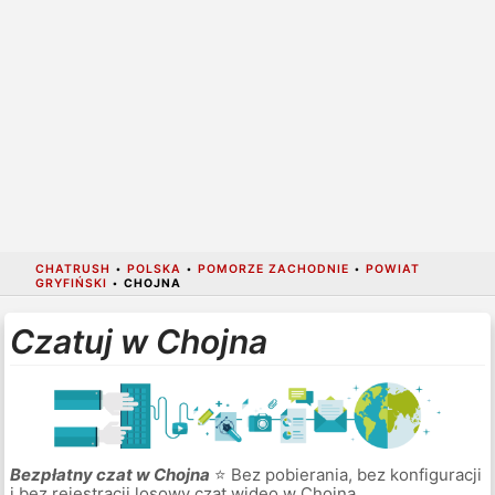
CHATRUSH
•
POLSKA
•
POMORZE ZACHODNIE
•
POWIAT
GRYFIŃSKI
•
CHOJNA
Czatuj w Chojna
Bezpłatny czat w Chojna
⭐ Bez pobierania, bez konfiguracji
i bez rejestracji losowy czat wideo w Chojna.