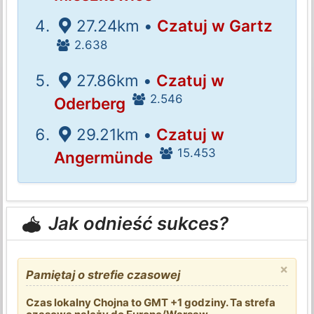
27.24km •
Czatuj w Gartz
2.638
27.86km •
Czatuj w
2.546
Oderberg
29.21km •
Czatuj w
15.453
Angermünde
Jak odnieść sukces?
×
Pamiętaj o strefie czasowej
Czas lokalny Chojna to GMT +1 godziny. Ta strefa