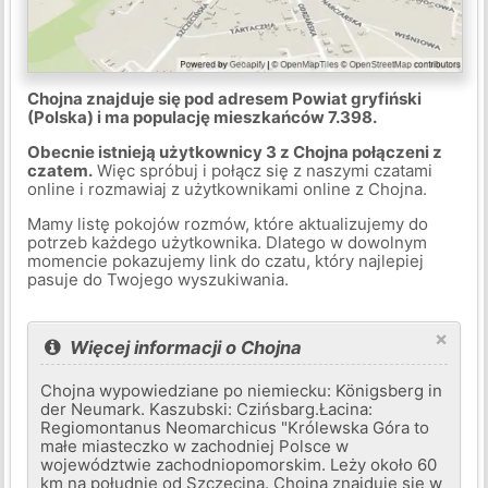
Chojna znajduje się pod adresem Powiat gryfiński
(Polska) i ma populację mieszkańców 7.398.
Obecnie istnieją użytkownicy 3 z Chojna połączeni z
czatem.
Więc spróbuj i połącz się z naszymi czatami
online i rozmawiaj z użytkownikami online z Chojna.
Mamy listę pokojów rozmów, które aktualizujemy do
potrzeb każdego użytkownika. Dlatego w dowolnym
momencie pokazujemy link do czatu, który najlepiej
pasuje do Twojego wyszukiwania.
×
Więcej informacji o Chojna
Chojna wypowiedziane po niemiecku: Königsberg in
der Neumark. Kaszubski: Czińsbarg.Łacina:
Regiomontanus Neomarchicus "Królewska Góra to
małe miasteczko w zachodniej Polsce w
województwie zachodniopomorskim. Leży około 60
km na południe od Szczecina. Chojna znajduje się w