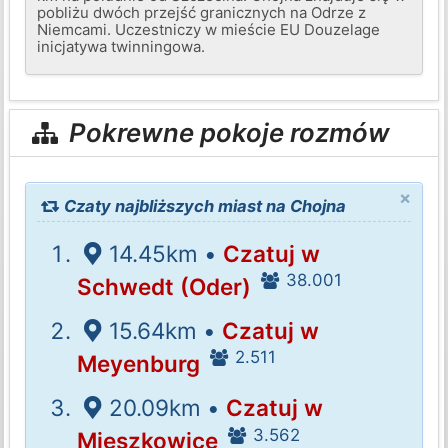
pobliżu dwóch przejść granicznych na Odrze z
Niemcami. Uczestniczy w mieście EU Douzelage
inicjatywa twinningowa.
Pokrewne pokoje rozmów
×
Czaty najbliższych miast na Chojna
14.45km •
Czatuj w
38.001
Schwedt (Oder)
15.64km •
Czatuj w
2.511
Meyenburg
20.09km •
Czatuj w
3.562
Mieszkowice