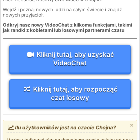
Wejdź i poznaj nowych ludzi na całym świecie i znajdź
nowych przyjaciół.
Odkryj nasz nowy VideoChat z kilkoma funkcjami, takimi
jak randki z kobietami lub losowymi partnerami czatu
.
Kliknij tutaj, aby uzyskać
VideoChat
Kliknij tutaj, aby rozpocząć
czat losowy
×
Ilu użytkowników jest na czacie Chojna?
Liczba użytkowników na dowolnym czacie zależy od pory