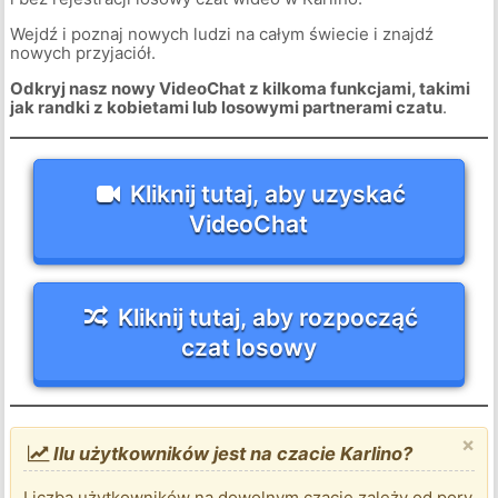
Wejdź i poznaj nowych ludzi na całym świecie i znajdź
nowych przyjaciół.
Odkryj nasz nowy VideoChat z kilkoma funkcjami, takimi
jak randki z kobietami lub losowymi partnerami czatu
.
Kliknij tutaj, aby uzyskać
VideoChat
Kliknij tutaj, aby rozpocząć
czat losowy
×
Ilu użytkowników jest na czacie Karlino?
Liczba użytkowników na dowolnym czacie zależy od pory