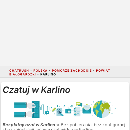
CHATRUSH
•
POLSKA
•
POMORZE ZACHODNIE
•
POWIAT
BIAŁOGARDZKI
•
KARLINO
Czatuj w Karlino
Bezpłatny czat w Karlino
⭐ Bez pobierania, bez konfiguracji
i bez rejestracji losowy czat wideo w Karlino.