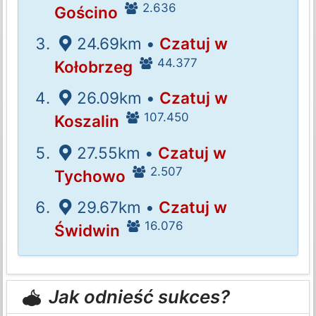
2.636
Gościno
24.69km •
Czatuj w
44.377
Kołobrzeg
26.09km •
Czatuj w
107.450
Koszalin
27.55km •
Czatuj w
2.507
Tychowo
29.67km •
Czatuj w
16.076
Świdwin
Jak odnieść sukces?