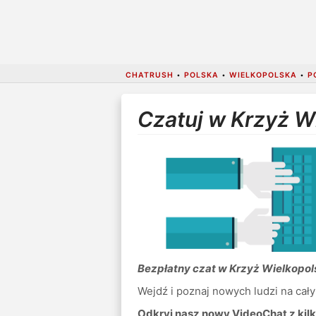
CHATRUSH
•
POLSKA
•
WIELKOPOLSKA
•
P
Czatuj w Krzyż W
Bezpłatny czat w Krzyż Wielkopol
Wejdź i poznaj nowych ludzi na cały
Odkryj nasz nowy VideoChat z kilk