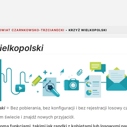
OWIAT CZARNKOWSKO-TRZCIANECKI
•
KRZYŻ WIELKOPOLSKI
ielkopolski
ski
⭐ Bez pobierania, bez konfiguracji i bez rejestracji losowy 
m świecie i znajdź nowych przyjaciół.
oma funkcjami, takimi jak randki z kobietami lub losowymi pa