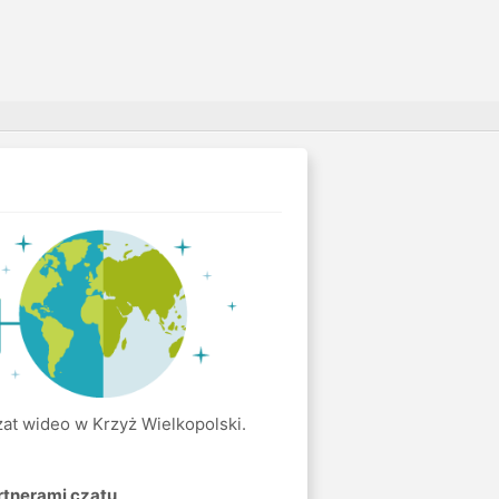
czat wideo w Krzyż Wielkopolski.
rtnerami czatu
.