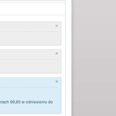
×
×
×
ntach 99,65 w odniesieniu do