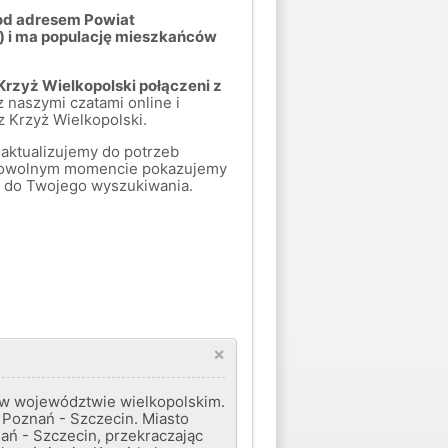
pod adresem Powiat
) i ma populację mieszkańców
Krzyż Wielkopolski połączeni z
z naszymi czatami online i
z Krzyż Wielkopolski.
aktualizujemy do potrzeb
 dowolnym momencie pokazujemy
uje do Twojego wyszukiwania.
×
 w województwie wielkopolskim.
i Poznań - Szczecin. Miasto
nań - Szczecin, przekraczając