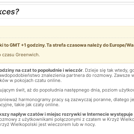
kces?
ki to GMT +1 godziny. Ta strefa czasowa należy do Europe/Wa
o czasu Greenwich.
dziny na czat to popołudnie i wieczór
. Dzieje się tak wtedy, 
prawdopodobieństwo znalezienia partnera do rozmowy. Zawsze w
ów w pokojach czatu online.
mującym świt, aż do popołudnia następnego dnia, poziom użytkow
 ponieważ harmonogramy pracy są zazwyczaj poranne, dlatego je
yjne, takie jak czaty online.
szy napływ czatów i miejsc rozrywki w Internecie występuje 
rozmowy z użytkownikami połączonymi z czatem w Krzyż Wielkop
rzyż Wielkopolski jest wieczorem lub w nocy.