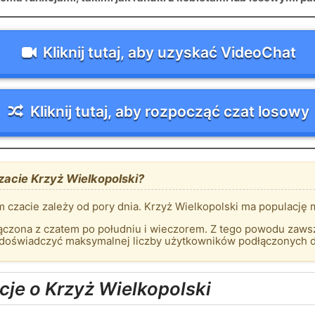
Kliknij tutaj, aby uzyskać VideoChat
Kliknij tutaj, aby rozpocząć czat losowy
zacie Krzyż Wielkopolski?
czacie zależy od pory dnia. Krzyż Wielkopolski ma populację
czona z czatem po południu i wieczorem. Z tego powodu zawsze
 doświadczyć maksymalnej liczby użytkowników podłączonych do
je o Krzyż Wielkopolski