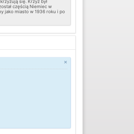
krzyżują się. Krzyż był
został częścią Niemiec w
y jako miasto w 1936 roku i po
×