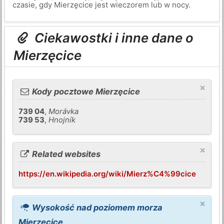
czasie, gdy Mierzęcice jest wieczorem lub w nocy.
Ciekawostki i inne dane o
Mierzęcice
×
Kody pocztowe Mierzęcice
739 04
,
Morávka
739 53
,
Hnojník
×
Related websites
https://en.wikipedia.org/wiki/Mierz%C4%99cice
×
Wysokość nad poziomem morza
Mierzęcice