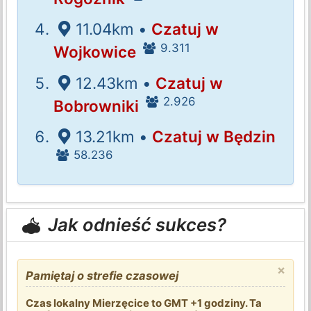
11.04km •
Czatuj w
9.311
Wojkowice
12.43km •
Czatuj w
2.926
Bobrowniki
13.21km •
Czatuj w Będzin
58.236
Jak odnieść sukces?
×
Pamiętaj o strefie czasowej
Czas lokalny Mierzęcice to GMT +1 godziny. Ta