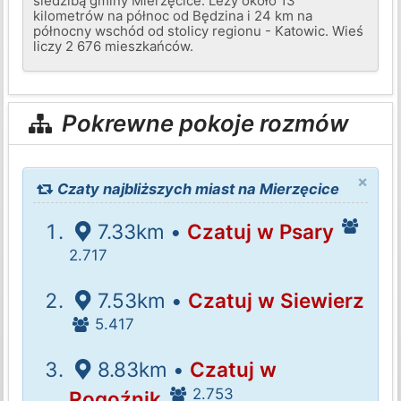
siedzibą gminy Mierzęcice. Leży około 13
kilometrów na północ od Będzina i 24 km na
północny wschód od stolicy regionu - Katowic. Wieś
liczy 2 676 mieszkańców.
Pokrewne pokoje rozmów
×
Czaty najbliższych miast na Mierzęcice
7.33km •
Czatuj w Psary
2.717
7.53km •
Czatuj w Siewierz
5.417
8.83km •
Czatuj w
2.753
Rogoźnik