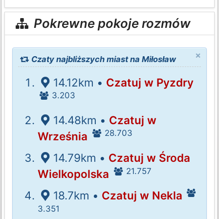
Pokrewne pokoje rozmów
×
Czaty najbliższych miast na Miłosław
14.12km •
Czatuj w Pyzdry
3.203
14.48km •
Czatuj w
28.703
Września
14.79km •
Czatuj w Środa
21.757
Wielkopolska
18.7km •
Czatuj w Nekla
3.351