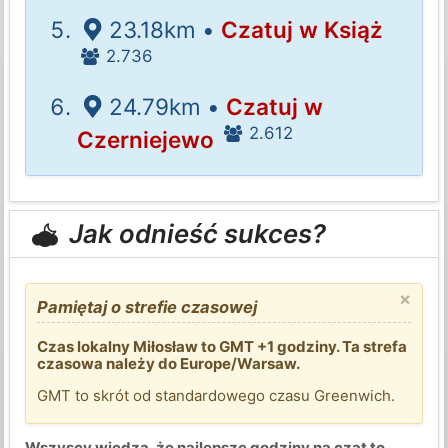
23.18km •
Czatuj w Książ
2.736
24.79km •
Czatuj w
2.612
Czerniejewo
Jak odnieść sukces?
×
Pamiętaj o strefie czasowej
Czas lokalny Miłosław to GMT +1 godziny. Ta strefa
czasowa należy do Europe/Warsaw.
GMT to skrót od standardowego czasu Greenwich.
Wszyscy wiedzą, że najlepsze godziny na czat to