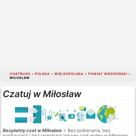
CHATRUSH
•
POLSKA
•
WIELKOPOLSKA
•
POWIAT WRZESIŃSKI
•
MIŁOSŁAW
Czatuj w Miłosław
Bezpłatny czat w Miłosław
⭐ Bez pobierania, bez
konfiguracji i bez rejestracji losowy czat wideo w Miłosław.