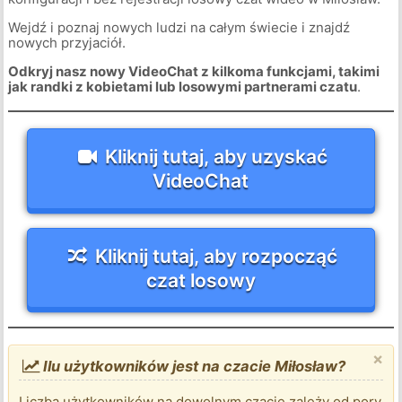
Wejdź i poznaj nowych ludzi na całym świecie i znajdź
nowych przyjaciół.
Odkryj nasz nowy VideoChat z kilkoma funkcjami, takimi
jak randki z kobietami lub losowymi partnerami czatu
.
Kliknij tutaj, aby uzyskać
VideoChat
Kliknij tutaj, aby rozpocząć
czat losowy
×
Ilu użytkowników jest na czacie Miłosław?
Liczba użytkowników na dowolnym czacie zależy od pory