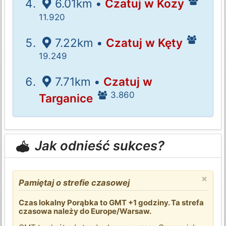
6.01km •
Czatuj w Kozy
11.920
7.22km •
Czatuj w Kęty
19.249
7.71km •
Czatuj w
3.860
Targanice
Jak odnieść sukces?
×
Pamiętaj o strefie czasowej
Czas lokalny Porąbka to GMT +1 godziny. Ta strefa
czasowa należy do Europe/Warsaw.