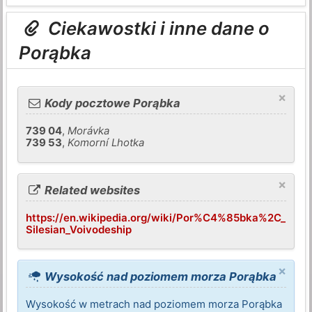
Ciekawostki i inne dane o
Porąbka
×
Kody pocztowe Porąbka
739 04
,
Morávka
739 53
,
Komorní Lhotka
×
Related websites
https://en.wikipedia.org/wiki/Por%C4%85bka%2C_
Silesian_Voivodeship
×
Wysokość nad poziomem morza Porąbka
Wysokość w metrach nad poziomem morza Porąbka