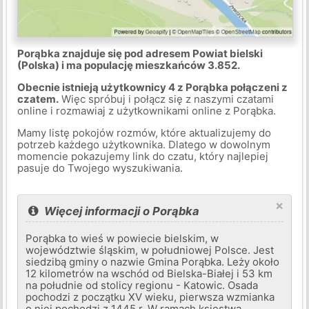
Porąbka znajduje się pod adresem Powiat bielski
(Polska) i ma populację mieszkańców 3.852.
Obecnie istnieją użytkownicy 4 z Porąbka połączeni z
czatem.
Więc spróbuj i połącz się z naszymi czatami
online i rozmawiaj z użytkownikami online z Porąbka.
Mamy listę pokojów rozmów, które aktualizujemy do
potrzeb każdego użytkownika. Dlatego w dowolnym
momencie pokazujemy link do czatu, który najlepiej
pasuje do Twojego wyszukiwania.
×
Więcej informacji o Porąbka
Porąbka to wieś w powiecie bielskim, w
województwie śląskim, w południowej Polsce. Jest
siedzibą gminy o nazwie Gmina Porąbka. Leży około
12 kilometrów na wschód od Bielska-Białej i 53 km
na południe od stolicy regionu - Katowic. Osada
pochodzi z początku XV wieku, pierwsza wzmianka
o niej pochodzi z 1445 r. W ramach księstwa