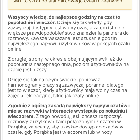
GMT to skrót od standardowego czasu Greenwich.
Wszyscy wiedzą, że najlepsze godziny na czat to
popołudnie i wieczór
. Dzieje się tak wtedy, gdy
zazwyczaj dostępny jest wolny czas, a zatem istnieje
większe prawdopodobieństwo znalezienia partnera do
rozmowy. Zawsze wskazane jest szukanie godzin
największego napływu użytkowników w pokojach czatu
online.
Z drugiej strony, w okresie obejmującym świt, aż do
popołudnia następnego dnia, poziom użytkowników na
czacie jest niższy.
Dzieje się tak na całym świecie, ponieważ
harmonogramy pracy są zazwyczaj poranne, dlatego
jest to wieczór, kiedy użytkownicy mają wolny czas na
zajęcia rekreacyjne, takie jak czaty online.
Zgodnie z ogólną zasadą największy napływ czatów i
miejsc rozrywki w Internecie występuje po południu i
wieczorem.
Z tego powodu, jeśli chcesz rozpocząć
rozmowy z użytkownikami połączonymi z czatem w
Porąbka, zalecamy, aby uzyskać dostęp do czatów w
czasie, gdy Porąbka jest wieczorem lub w nocy.