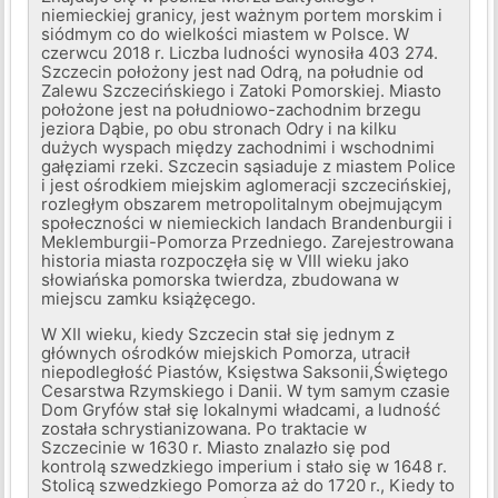
niemieckiej granicy, jest ważnym portem morskim i
siódmym co do wielkości miastem w Polsce. W
czerwcu 2018 r. Liczba ludności wynosiła 403 274.
Szczecin położony jest nad Odrą, na południe od
Zalewu Szczecińskiego i Zatoki Pomorskiej. Miasto
położone jest na południowo-zachodnim brzegu
jeziora Dąbie, po obu stronach Odry i na kilku
dużych wyspach między zachodnimi i wschodnimi
gałęziami rzeki. Szczecin sąsiaduje z miastem Police
i jest ośrodkiem miejskim aglomeracji szczecińskiej,
rozległym obszarem metropolitalnym obejmującym
społeczności w niemieckich landach Brandenburgii i
Meklemburgii-Pomorza Przedniego. Zarejestrowana
historia miasta rozpoczęła się w VIII wieku jako
słowiańska pomorska twierdza, zbudowana w
miejscu zamku książęcego.
W XII wieku, kiedy Szczecin stał się jednym z
głównych ośrodków miejskich Pomorza, utracił
niepodległość Piastów, Księstwa Saksonii,Świętego
Cesarstwa Rzymskiego i Danii. W tym samym czasie
Dom Gryfów stał się lokalnymi władcami, a ludność
została schrystianizowana. Po traktacie w
Szczecinie w 1630 r. Miasto znalazło się pod
kontrolą szwedzkiego imperium i stało się w 1648 r.
Stolicą szwedzkiego Pomorza aż do 1720 r., Kiedy to