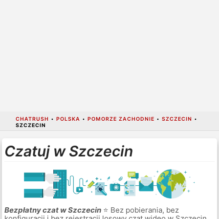
CHATRUSH
•
POLSKA
•
POMORZE ZACHODNIE
•
SZCZECIN
•
SZCZECIN
Czatuj w Szczecin
Bezpłatny czat w Szczecin
⭐ Bez pobierania, bez
konfiguracji i bez rejestracji losowy czat wideo w Szczecin.