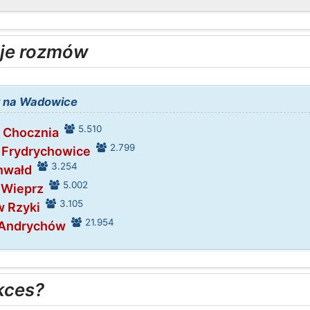
je rozmów
t na Wadowice
5.510
w Chocznia
2.799
 Frydrychowice
3.254
Inwałd
5.002
 Wieprz
3.105
w Rzyki
21.954
 Andrychów
kces?