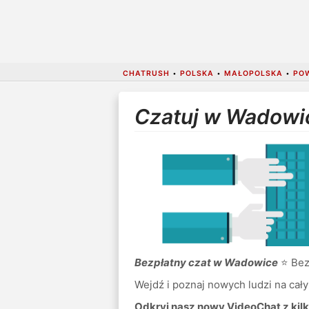
CHATRUSH
•
POLSKA
•
MAŁOPOLSKA
•
PO
Czatuj w Wadowi
Bezpłatny czat w Wadowice
⭐ Bez 
Wejdź i poznaj nowych ludzi na cały
Odkryj nasz nowy VideoChat z kilk