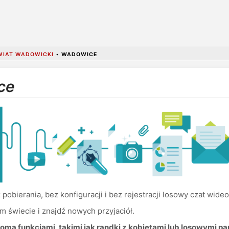
WIAT WADOWICKI
•
WADOWICE
ce
pobierania, bez konfiguracji i bez rejestracji losowy czat wid
m świecie i znajdź nowych przyjaciół.
oma funkcjami, takimi jak randki z kobietami lub losowymi pa