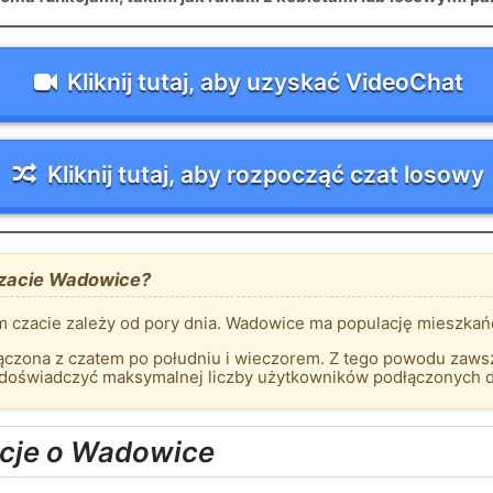
Kliknij tutaj, aby uzyskać VideoChat
Kliknij tutaj, aby rozpocząć czat losowy
czacie Wadowice?
 czacie zależy od pory dnia. Wadowice ma populację mieszkań
czona z czatem po południu i wieczorem. Z tego powodu zawsze
 doświadczyć maksymalnej liczby użytkowników podłączonych 
cje o Wadowice