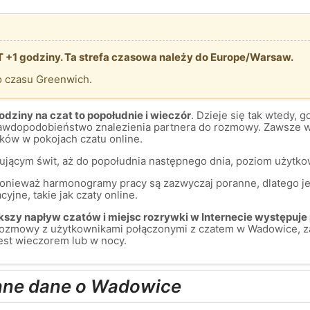
 +1 godziny. Ta strefa czasowa należy do Europe/Warsaw.
o czasu Greenwich.
dziny na czat to popołudnie i wieczór
. Dzieje się tak wtedy, 
prawdopodobieństwo znalezienia partnera do rozmowy. Zawsze w
ów w pokojach czatu online.
mującym świt, aż do popołudnia następnego dnia, poziom użytkow
 ponieważ harmonogramy pracy są zazwyczaj poranne, dlatego je
yjne, takie jak czaty online.
szy napływ czatów i miejsc rozrywki w Internecie występuje 
rozmowy z użytkownikami połączonymi z czatem w Wadowice, z
est wieczorem lub w nocy.
inne dane o Wadowice