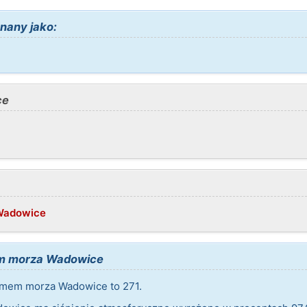
nany jako:
ce
/Wadowice
m morza Wadowice
mem morza Wadowice to 271.