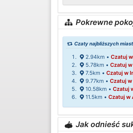
Pokrewne poko
Czaty najbliższych mias
2.94km •
Czatuj 
5.78km •
Czatuj w
7.5km •
Czatuj w 
9.77km •
Czatuj w
10.58km •
Czatuj 
11.5km •
Czatuj w
Jak odnieść su