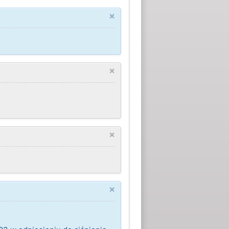
×
×
×
×