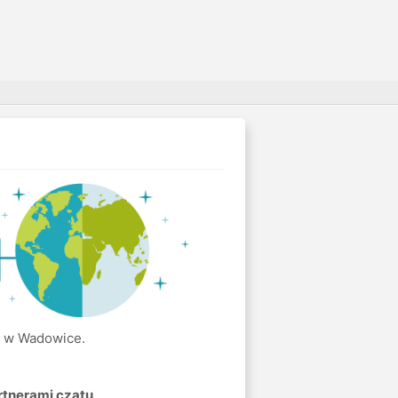
eo w Wadowice.
rtnerami czatu
.