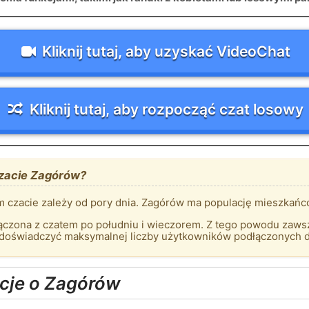
Kliknij tutaj, aby uzyskać VideoChat
Kliknij tutaj, aby rozpocząć czat losowy
czacie Zagórów?
 czacie zależy od pory dnia. Zagórów ma populację mieszkańc
czona z czatem po południu i wieczorem. Z tego powodu zawsze
 doświadczyć maksymalnej liczby użytkowników podłączonych 
cje o Zagórów