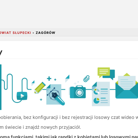
OWIAT SŁUPECKI
•
ZAGÓRÓW
w
bierania, bez konfiguracji i bez rejestracji losowy czat wideo
m świecie i znajdź nowych przyjaciół.
oma funkcjami, takimi jak randki z kobietami lub losowymi pa