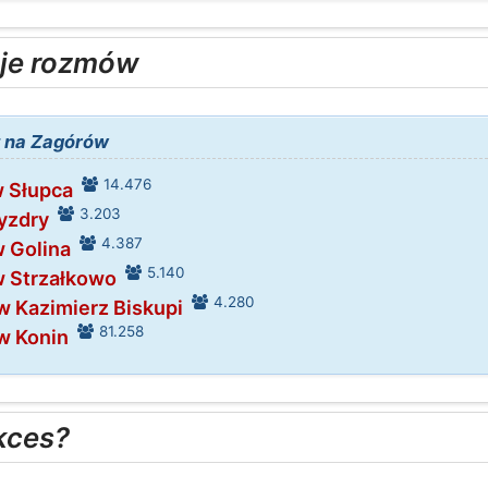
je rozmów
t na Zagórów
14.476
w Słupca
3.203
yzdry
4.387
w Golina
5.140
w Strzałkowo
4.280
w Kazimierz Biskupi
81.258
w Konin
kces?