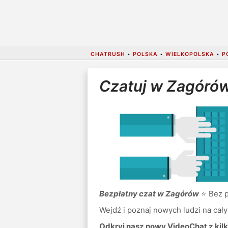
CHATRUSH
•
POLSKA
•
WIELKOPOLSKA
•
P
Czatuj w Zagóró
Bezpłatny czat w Zagórów
⭐ Bez po
Wejdź i poznaj nowych ludzi na cały
Odkryj nasz nowy VideoChat z kilk