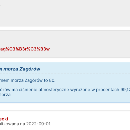
w
iki/Zag%C3%B3r%C3%B3w
m morza Zagórów
mem morza Zagórów to 80.
órów ma ciśnienie atmosferyczne wyrażone w procentach 99,12
morza.
ecki
ualizowana na
2022-09-01
.