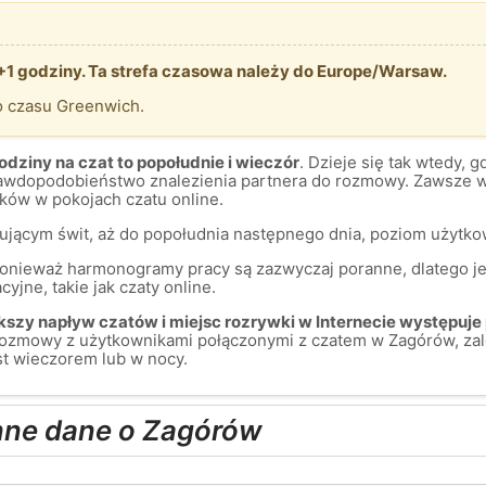
+1 godziny. Ta strefa czasowa należy do Europe/Warsaw.
o czasu Greenwich.
dziny na czat to popołudnie i wieczór
. Dzieje się tak wtedy, 
prawdopodobieństwo znalezienia partnera do rozmowy. Zawsze w
ów w pokojach czatu online.
mującym świt, aż do popołudnia następnego dnia, poziom użytkow
 ponieważ harmonogramy pracy są zazwyczaj poranne, dlatego je
yjne, takie jak czaty online.
szy napływ czatów i miejsc rozrywki w Internecie występuje 
rozmowy z użytkownikami połączonymi z czatem w Zagórów, zal
st wieczorem lub w nocy.
inne dane o Zagórów