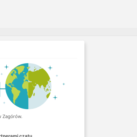
 w Zagórów.
rtnerami czatu
.