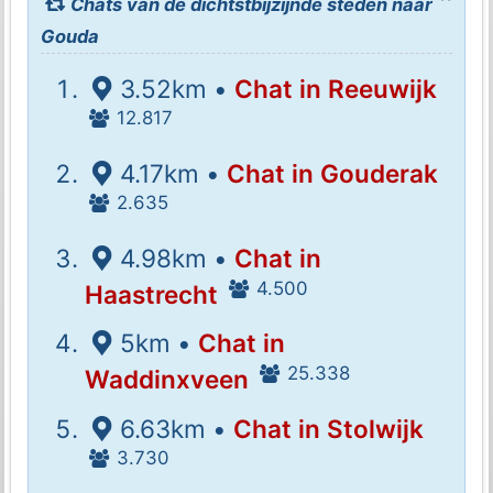
Chats van de dichtstbijzijnde steden naar
Gouda
3.52km •
Chat in Reeuwijk
12.817
4.17km •
Chat in Gouderak
2.635
4.98km •
Chat in
4.500
Haastrecht
5km •
Chat in
25.338
Waddinxveen
6.63km •
Chat in Stolwijk
3.730