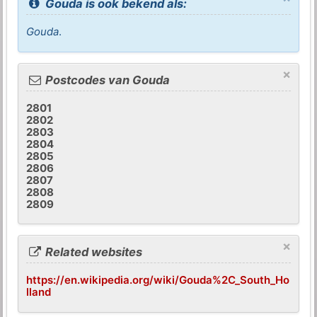
Gouda is ook bekend als:
Gouda
.
×
Postcodes van Gouda
2801
2802
2803
2804
2805
2806
2807
2808
2809
×
Related websites
https://en.wikipedia.org/wiki/Gouda%2C_South_Ho
lland