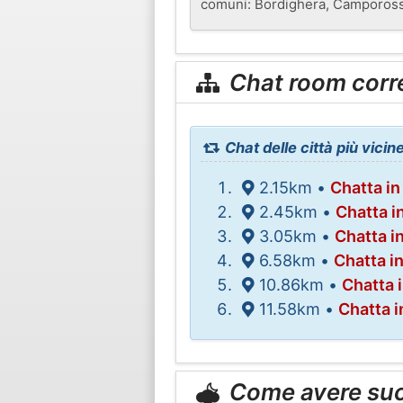
comuni: Bordighera, Camporosso
Chat room corr
Chat delle città più vicin
2.15km •
Chatta in
2.45km •
Chatta i
3.05km •
Chatta 
6.58km •
Chatta i
10.86km •
Chatta 
11.58km •
Chatta 
Come avere su