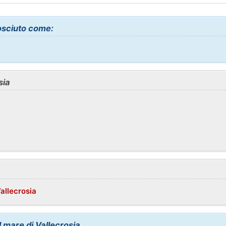
osciuto come:
sia
allecrosia
el mare di Vallecrosia