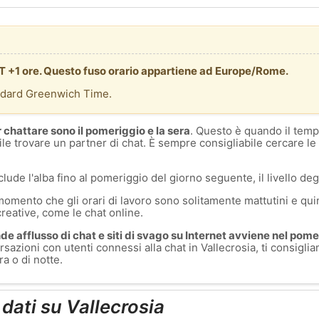
MT +1 ore. Questo fuso orario appartiene ad Europe/Rome.
ndard Greenwich Time.
r chattare sono il pomeriggio e la sera
. Questo è quando il temp
ile trovare un partner di chat. È sempre consigliabile cercare le
clude l'alba fino al pomeriggio del giorno seguente, il livello degl
momento che gli orari di lavoro sono solitamente mattutini e quin
creative, come le chat online.
e afflusso di chat e siti di svago su Internet avviene nel pomer
sazioni con utenti connessi alla chat in Vallecrosia, ti consigli
a o di notte.
 dati su Vallecrosia