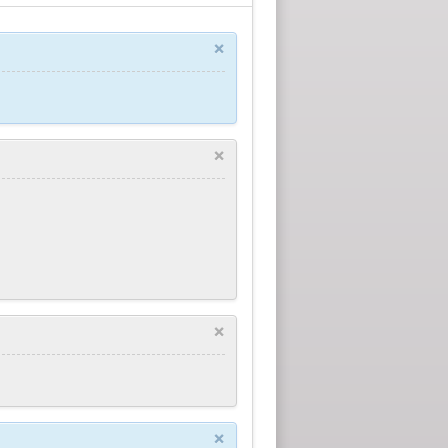
×
×
×
×