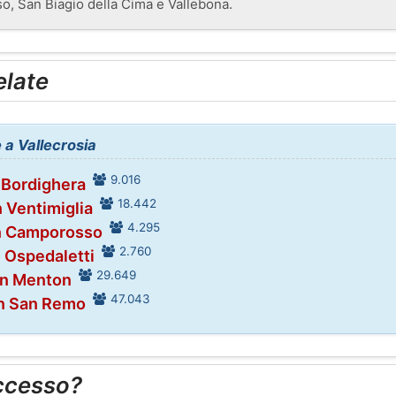
, San Biagio della Cima e Vallebona.
elate
e a Vallecrosia
9.016
 Bordighera
18.442
n Ventimiglia
4.295
in Camporosso
2.760
n Ospedaletti
29.649
in Menton
47.043
in San Remo
ccesso?