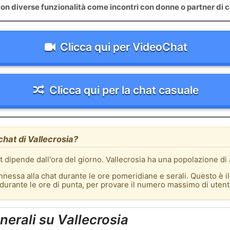
on diverse funzionalità come incontri con donne o partner di c
Clicca qui per VideoChat
Clicca qui per la chat casuale
chat di Vallecrosia?
at dipende dall'ora del giorno. Vallecrosia ha una popolazione di a
nnessa alla chat durante le ore pomeridiane e serali. Questo è i
 durante le ore di punta, per provare il numero massimo di utenti
nerali su Vallecrosia