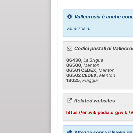
Vallecrosia è anche con
Vallecrosia
.
Codici postali di Vallecro
06430
,
La Brigue
06500
,
Menton
06501 CEDEX
,
Menton
06502 CEDEX
,
Menton
18025
,
Piaggia
Related websites
https://en.wikipedia.org/wiki/V
Altezza sopra il livello d