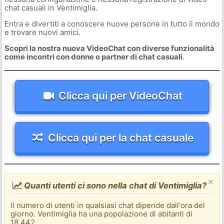
chat casuali in Ventimiglia.
Entra e divertiti a conoscere nuove persone in tutto il mondo
e trovare nuovi amici.
Scopri la nostra nuova VideoChat con diverse funzionalità
come incontri con donne o partner di chat casuali
.
Clicca qui per VideoChat
Clicca qui per la chat casuale
×
Quanti utenti ci sono nella chat di Ventimiglia?
Il numero di utenti in qualsiasi chat dipende dall'ora del
giorno. Ventimiglia ha una popolazione di abitanti di
18.442.