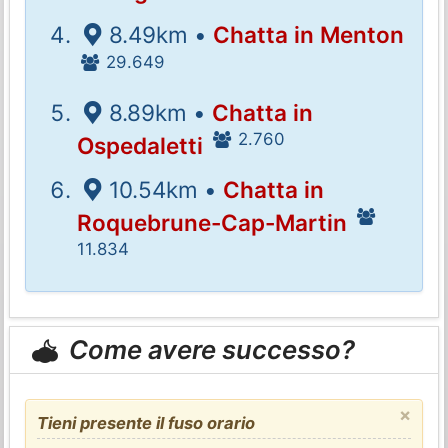
8.49km •
Chatta in Menton
29.649
8.89km •
Chatta in
2.760
Ospedaletti
10.54km •
Chatta in
Roquebrune-Cap-Martin
11.834
Come avere successo?
×
Tieni presente il fuso orario