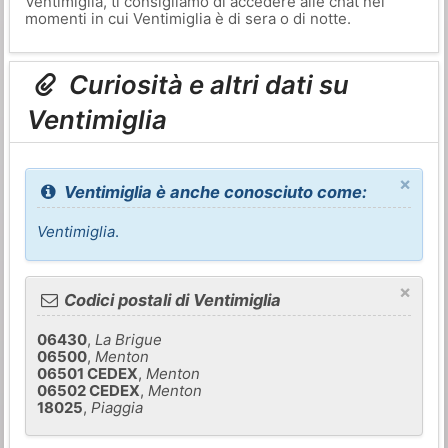
Ventimiglia, ti consigliamo di accedere alle chat nei
momenti in cui Ventimiglia è di sera o di notte.
Curiosità e altri dati su
Ventimiglia
×
Ventimiglia è anche conosciuto come:
Ventimiglia
.
×
Codici postali di Ventimiglia
06430
,
La Brigue
06500
,
Menton
06501 CEDEX
,
Menton
06502 CEDEX
,
Menton
18025
,
Piaggia