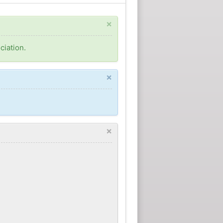
×
ciation.
×
×