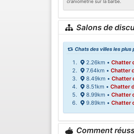
craniométrie sur la barbe.
Salons de disc
Chats des villes les plu
2.26km •
Chatter
7.64km •
Chatter 
8.49km •
Chatter 
8.51km •
Chatter 
8.99km •
Chatter 
9.89km •
Chatter 
Comment réuss