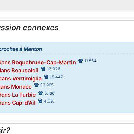
ussion connexes
s proches à Menton
11.834
 dans Roquebrune-Cap-Martin
13.376
dans Beausoleil
18.442
dans Ventimiglia
32.965
dans Monaco
3.188
dans La Turbie
4.997
dans Cap-d'Ail
ir?