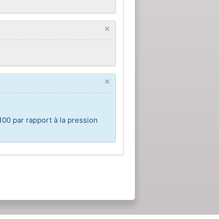
×
×
100 par rapport à la pression