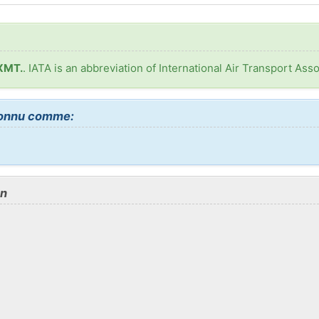
 XMT.
. IATA is an abbreviation of International Air Transport Asso
connu comme:
on