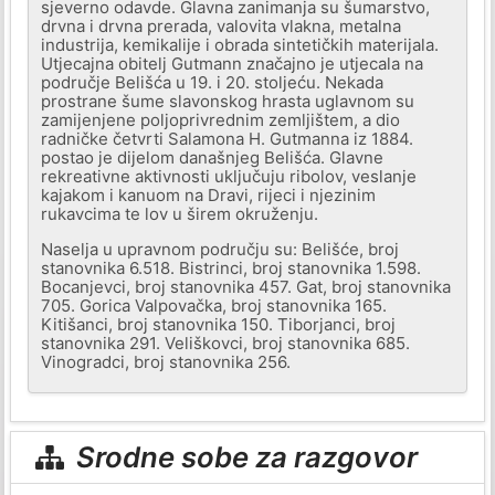
sjeverno odavde. Glavna zanimanja su šumarstvo,
drvna i drvna prerada, valovita vlakna, metalna
industrija, kemikalije i obrada sintetičkih materijala.
Utjecajna obitelj Gutmann značajno je utjecala na
područje Belišća u 19. i 20. stoljeću. Nekada
prostrane šume slavonskog hrasta uglavnom su
zamijenjene poljoprivrednim zemljištem, a dio
radničke četvrti Salamona H. Gutmanna iz 1884.
postao je dijelom današnjeg Belišća. Glavne
rekreativne aktivnosti uključuju ribolov, veslanje
kajakom i kanuom na Dravi, rijeci i njezinim
rukavcima te lov u širem okruženju.
Naselja u upravnom području su: Belišće, broj
stanovnika 6.518. Bistrinci, broj stanovnika 1.598.
Bocanjevci, broj stanovnika 457. Gat, broj stanovnika
705. Gorica Valpovačka, broj stanovnika 165.
Kitišanci, broj stanovnika 150. Tiborjanci, broj
stanovnika 291. Veliškovci, broj stanovnika 685.
Vinogradci, broj stanovnika 256.
Srodne sobe za razgovor