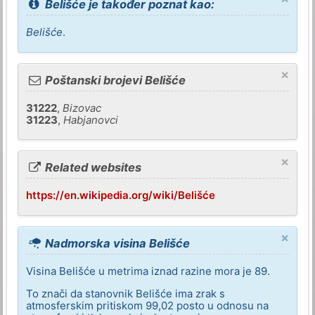
Belišće je također poznat kao:
Belišće
.
×
Poštanski brojevi Belišće
31222
,
Bizovac
31223
,
Habjanovci
×
Related websites
https://en.wikipedia.org/wiki/Belišće
×
Nadmorska visina Belišće
Visina Belišće u metrima iznad razine mora je 89.
To znači da stanovnik Belišće ima zrak s
atmosferskim pritiskom 99,02 posto u odnosu na