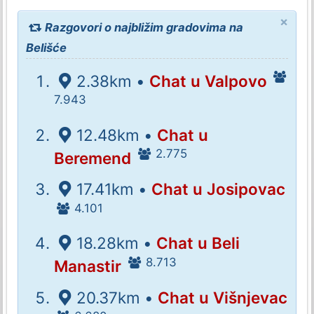
×
Razgovori o najbližim gradovima na
Belišće
2.38km •
Chat u Valpovo
7.943
12.48km •
Chat u
2.775
Beremend
17.41km •
Chat u Josipovac
4.101
18.28km •
Chat u Beli
8.713
Manastir
20.37km •
Chat u Višnjevac