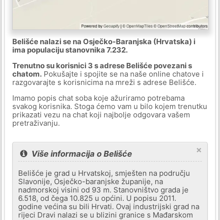
Belišće nalazi se na Osječko-Baranjska (Hrvatska) i
ima populaciju stanovnika 7.232.
Trenutno su korisnici 3 s adrese Belišće povezani s
chatom.
Pokušajte i spojite se na naše online chatove i
razgovarajte s korisnicima na mreži s adrese Belišće.
Imamo popis chat soba koje ažuriramo potrebama
svakog korisnika. Stoga ćemo vam u bilo kojem trenutku
prikazati vezu na chat koji najbolje odgovara vašem
pretraživanju.
×
Više informacija o Belišće
Belišće je grad u Hrvatskoj, smješten na području
Slavonije, Osječko-baranjske županije, na
nadmorskoj visini od 93 m. Stanovništvo grada je
6.518, od čega 10.825 u općini. U popisu 2011.
godine većina su bili Hrvati. Ovaj industrijski grad na
rijeci Dravi nalazi se u blizini granice s Mađarskom