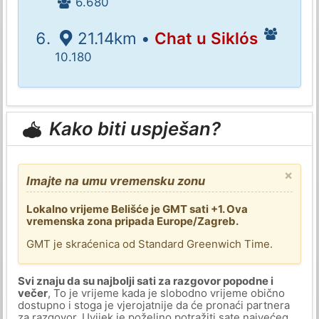
6.680
21.14km •
Chat u Siklós
10.180
Kako biti uspješan?
×
Imajte na umu vremensku zonu
Lokalno vrijeme Belišće je GMT sati +1. Ova
vremenska zona pripada Europe/Zagreb.
GMT je skraćenica od Standard Greenwich Time.
Svi znaju da su najbolji sati za razgovor popodne i
večer
, To je vrijeme kada je slobodno vrijeme obično
dostupno i stoga je vjerojatnije da će pronaći partnera
za razgovor. Uvijek je poželjno potražiti sate najvećeg