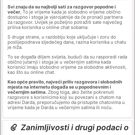
Svi znaju da su najbolji sati za razgovor popodne i
večer
, To je vrijeme kada je slobodno vrijeme obično
dostupno i stoga je vjerojatnije da će pronaći partnera
za razgovor. Uvijek je poželjno potražiti sate najvećeg
priliva korisnika u online chat sobama.
S druge strane, u razdoblju koje uključuje i zoru do
poslijepodneva sljedećeg dana, razina korisnika u chatu
je niža.
To se događa diljem svijeta, budući da su rasporedi rada
obično jutarnji i stoga je u večernjim satima kada
korisnici imaju slobodno vrijeme za slobodne aktivnosti,
kao što su online chat.
Kao opće pravilo, najveći priliv razgovora i slobodnih
mjesta na internetu događa se u popodnevnim i
večernjim satima.
Zbog toga, ako želite pokrenuti
razgovore s korisnicima koji su povezani s chatom na
adresi Darda, preporučujemo da pristupite chatovima u
vrijeme kada je Darda u večernjim satima ili noću.
Zanimljivosti i drugi podaci o