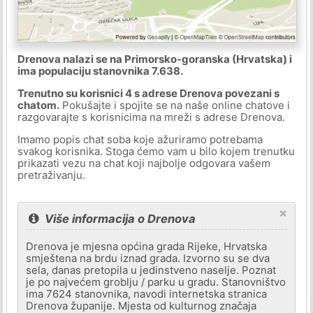
Drenova nalazi se na Primorsko-goranska (Hrvatska) i
ima populaciju stanovnika 7.638.
Trenutno su korisnici 4 s adrese Drenova povezani s
chatom.
Pokušajte i spojite se na naše online chatove i
razgovarajte s korisnicima na mreži s adrese Drenova.
Imamo popis chat soba koje ažuriramo potrebama
svakog korisnika. Stoga ćemo vam u bilo kojem trenutku
prikazati vezu na chat koji najbolje odgovara vašem
pretraživanju.
×
Više informacija o Drenova
Drenova je mjesna općina grada Rijeke, Hrvatska
smještena na brdu iznad grada. Izvorno su se dva
sela, danas pretopila u jedinstveno naselje. Poznat
je po najvećem groblju / parku u gradu. Stanovništvo
ima 7624 stanovnika, navodi internetska stranica
Drenova županije. Mjesta od kulturnog značaja