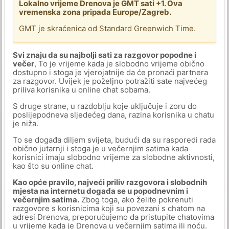
Lokalno vrijeme Drenova je GMT sati +1. Ova
vremenska zona pripada Europe/Zagreb.
GMT je skraćenica od Standard Greenwich Time.
Svi znaju da su najbolji sati za razgovor popodne i
večer
, To je vrijeme kada je slobodno vrijeme obično
dostupno i stoga je vjerojatnije da će pronaći partnera
za razgovor. Uvijek je poželjno potražiti sate najvećeg
priliva korisnika u online chat sobama.
S druge strane, u razdoblju koje uključuje i zoru do
poslijepodneva sljedećeg dana, razina korisnika u chatu
je niža.
To se događa diljem svijeta, budući da su rasporedi rada
obično jutarnji i stoga je u večernjim satima kada
korisnici imaju slobodno vrijeme za slobodne aktivnosti,
kao što su online chat.
Kao opće pravilo, najveći priliv razgovora i slobodnih
mjesta na internetu događa se u popodnevnim i
večernjim satima.
Zbog toga, ako želite pokrenuti
razgovore s korisnicima koji su povezani s chatom na
adresi Drenova, preporučujemo da pristupite chatovima
u vrijeme kada je Drenova u večernjim satima ili noću.