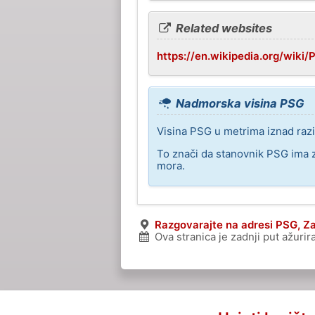
Related websites
https://en.wikipedia.org/wiki/
Nadmorska visina PSG
Visina PSG u metrima iznad razi
To znači da stanovnik PSG ima z
mora.
Razgovarajte na adresi PSG, Z
Ova stranica je zadnji put ažuri