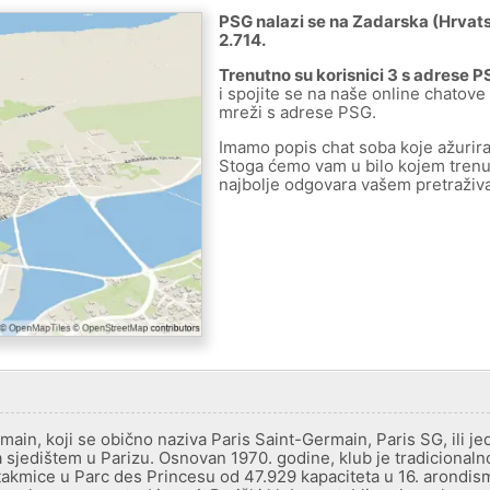
PSG nalazi se na Zadarska (Hrvats
2.714.
Trenutno su korisnici 3 s adrese 
i spojite se na naše online chatove 
mreži s adrese PSG.
Imamo popis chat soba koje ažurir
Stoga ćemo vam u bilo kojem trenut
najbolje odgovara vašem pretraživa
ain, koji se obično naziva Paris Saint-Germain, Paris SG, ili j
 sjedištem u Parizu. Osnovan 1970. godine, klub je tradicionaln
akmice u Parc des Princesu od 47.929 kapaciteta u 16. arondis