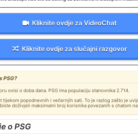
Kliknite ovdje za VideoChat
Kliknite ovdje za slučajni razgovor
 s PSG?
voru ovisi o doba dana. PSG ima populaciju stanovnika 2.714.
 tijekom popodnevnih i večernjih sati. To je razlog zašto je uvij
 biste doživjeli maksimalni broj korisnika povezanih s chatom n
je o PSG