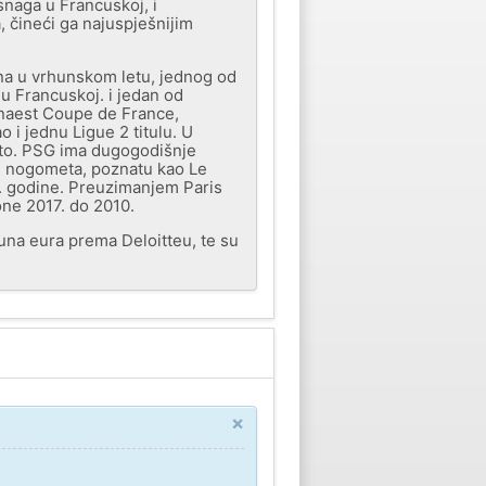
snaga u Francuskoj, i
 čineći ga najuspješnijim
zona u vrhunskom letu, jednog od
 u Francuskoj. i jedan od
vanaest Coupe de France,
i jednu Ligue 2 titulu. U
oto. PSG ima dugogodišnje
g nogometa, poznatu kao Le
1. godine. Preuzimanjem Paris
one 2017. do 2010.
una eura prema Deloitteu, te su
×