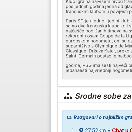
Klub igra na najvišem nivou fra
posljednjih godina jedna od gla
francuskim klubom u povijesti p
Paris SG je ujedno i jedini klub
samo dva francuska kluba koji su
najčešće podržanih timova na sv
rekordnih osam Coupe de la Lig
europskom nogometu, oni su osv
suparništvo s Olympique de Mar
Classique. Država Katar, preko 
Saint-Germain postao je najbogat
godine, PSG ima šesti najveći 
jedanaesti najvrjedniji nogometn
Srodne sobe za
Razgovori o najbližim g
27.52km •
Chat u 