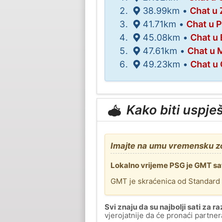
38.99km •
Chat u 
41.71km •
Chat u 
45.08km •
Chat u 
47.61km •
Chat u M
49.23km •
Chat u
Kako biti uspje
Imajte na umu vremensku z
Lokalno vrijeme PSG je GMT sa
GMT je skraćenica od Standard
Svi znaju da su najbolji sati za 
vjerojatnije da će pronaći partner