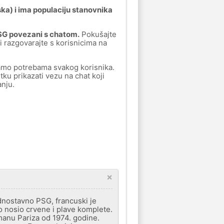
ka) i ima populaciju stanovnika
PSG povezani s chatom.
Pokušajte
i razgovarajte s korisnicima na
amo potrebama svakog korisnika.
ku prikazati vezu na chat koji
nju.
×
ednostavno PSG, francuski je
o nosio crvene i plave komplete.
manu Pariza od 1974. godine.