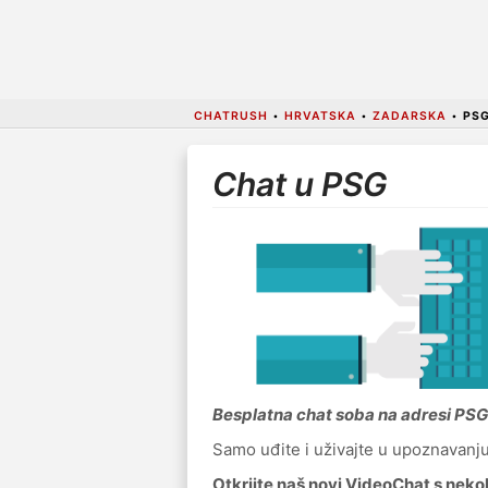
CHATRUSH
•
HRVATSKA
•
ZADARSKA
•
PS
Chat u PSG
Besplatna chat soba na adresi PSG
Samo uđite i uživajte u upoznavanju n
Otkrijte naš novi VideoChat s neko