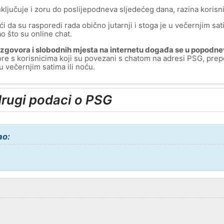
ključuje i zoru do poslijepodneva sljedećeg dana, razina korisni
i da su rasporedi rada obično jutarnji i stoga je u večernjim sa
o što su online chat.
 razgovora i slobodnih mjesta na internetu događa se u popodne
ore s korisnicima koji su povezani s chatom na adresi PSG, pre
 večernjim satima ili noću.
drugi podaci o PSG
ao: