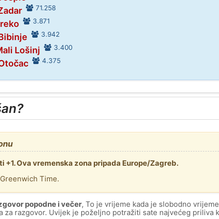
71.258
Zadar
3.871
Preko
3.942
Bibinje
3.400
ali Lošinj
4.375
 Otočac
šan?
onu
ti +1. Ova vremenska zona pripada Europe/Zagreb.
 Greenwich Time.
razgovor popodne i večer
, To je vrijeme kada je slobodno vrijem
a za razgovor. Uvijek je poželjno potražiti sate najvećeg priliva