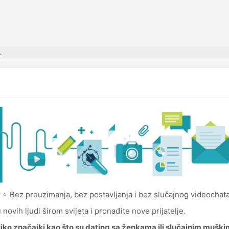
G
⭐ Bez preuzimanja, bez postavljanja i bez slučajnog videochata
ovih ljudi širom svijeta i pronađite nove prijatelje.
liko značajki kao što su dating sa ženkama ili slučajnim mušk