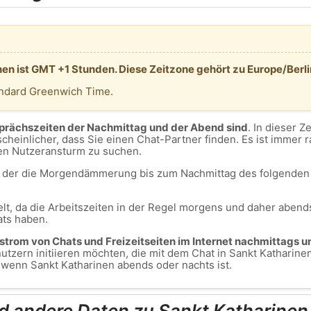
nen ist GMT +1 Stunden. Diese Zeitzone gehört zu Europe/Berli
andard Greenwich Time.
sprächszeiten der Nachmittag und der Abend sind
. In dieser Z
cheinlicher, dass Sie einen Chat-Partner finden. Es ist immer 
en Nutzeransturm zu suchen.
m, der die Morgendämmerung bis zum Nachmittag des folgenden 
lt, da die Arbeitszeiten in der Regel morgens und daher abends
ats haben.
ustrom von Chats und Freizeitseiten im Internet nachmittags u
tzern initiieren möchten, die mit dem Chat in Sankt Katharine
, wenn Sankt Katharinen abends oder nachts ist.
d andere Daten zu Sankt Katharinen