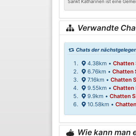
Sankt Katharinen ist eine Geme
Verwandte Cha
Chats der nächstgelegen
4.38km •
Chatten 
6.76km •
Chatten 
7.16km •
Chatten S
9.55km •
Chatten 
9.9km •
Chatten S
10.58km •
Chatten
Wie kann man er