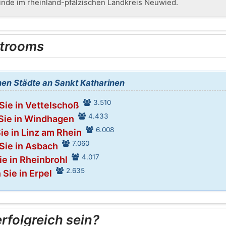
inde im rheinland-pfälzischen Landkreis Neuwied.
trooms
en Städte an Sankt Katharinen
3.510
Sie in Vettelschoß
4.433
Sie in Windhagen
6.008
ie in Linz am Rhein
7.060
Sie in Asbach
4.017
ie in Rheinbrohl
2.635
 Sie in Erpel
folgreich sein?