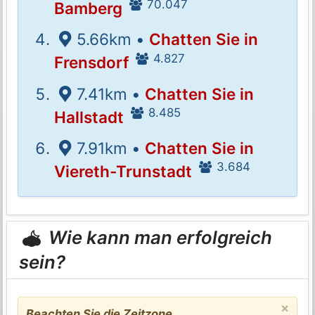
70.047
Bamberg
5.66km •
Chatten Sie in
4.827
Frensdorf
7.41km •
Chatten Sie in
8.485
Hallstadt
7.91km •
Chatten Sie in
3.684
Viereth-Trunstadt
Wie kann man erfolgreich
sein?
×
Beachten Sie die Zeitzone