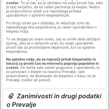
zvečer
. To je čas, ko je običajno na voljo prosti čas, zato
je bolj verjetno, da bo našel partnerja za klepet. Vedno
je priporočljivo iskati ure največjega pritoka
uporabnikov v spletnih klepetalnicah.
Po drugi strani pa v obdobju, ki vključuje zore do
naslednjega dne popoldneva, je raven uporabnikov v
klepetu nižja.
To se dogaja po vsem svetu, saj so urniki dela običajno
zjutraj, zato je v večernih urah, ko imajo uporabniki
prosti čas za prostočasne dejavnosti, kot so spletne
klepetalnice.
Na splošno velja, da se največji pritok klepetalnic in
lokacij za prosti čas na internetu pojavlja popoldne in
zvečer.
Če želite zato začeti pogovore z uporabniki, ki
so povezani v klepet na naslovu Prevalje, vam
priporočamo, da dostopate do klepetov v času, ko je
Prevalje zvečer ali ponoči.
Zanimivosti in drugi podatki
o Prevalje