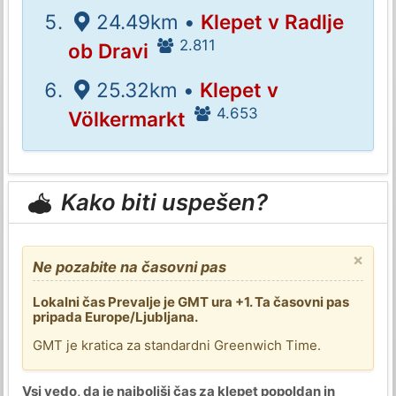
24.49km •
Klepet v Radlje
2.811
ob Dravi
25.32km •
Klepet v
4.653
Völkermarkt
Kako biti uspešen?
×
Ne pozabite na časovni pas
Lokalni čas Prevalje je GMT ura +1. Ta časovni pas
pripada Europe/Ljubljana.
GMT je kratica za standardni Greenwich Time.
Vsi vedo, da je najboljši čas za klepet popoldan in