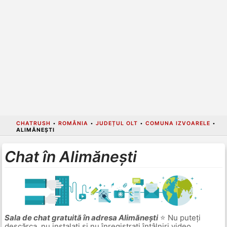
CHATRUSH
•
ROMÂNIA
•
JUDEȚUL OLT
•
COMUNA IZVOARELE
•
ALIMĂNEȘTI
Chat în Alimănești
Sala de chat gratuită în adresa Alimănești
⭐ Nu puteți
descărca, nu instalați și nu înregistrați întâlniri video