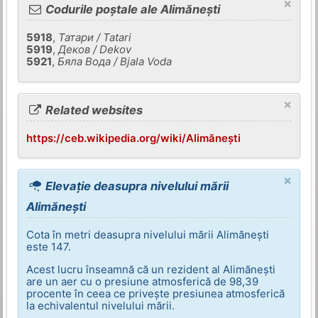
×
Codurile poștale ale Alimănești
5918
,
Татари / Tatari
5919
,
Деков / Dekov
5921
,
Бяла Вода / Bjala Voda
×
Related websites
https://ceb.wikipedia.org/wiki/Alimănești
×
Elevație deasupra nivelului mării
Alimănești
Cota în metri deasupra nivelului mării Alimănești
este 147.
Acest lucru înseamnă că un rezident al Alimănești
are un aer cu o presiune atmosferică de 98,39
procente în ceea ce privește presiunea atmosferică
la echivalentul nivelului mării.