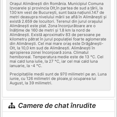
Orașul Alimănești din România. Municipiul Comuna
Izvoarele și provincia Olt,în partea de sud a țării, la
130 km vest de București, sunt baza națiunii.147 de
metri deasupra nivelului mării se află în Alimănești și
există 2.659 de locuitori. Terenul din jurul orașului
Alimănești este plat. Zona înconjurătoare are o
înălțime de 160 de metri și 1.8 km la nord de
Alimănești. Există aproximativ 83 de persoane pe
kilometru pătrat în jurul populației foarte aglomerate
din Alimănești. Cel mai mare oraș este Drăgănești-
Olt, la 10,0 km sud de Alimănești. Alimănești în
apropierea zonei înconjoară zona. Climatul
hemiboreal. Temperatura medie este de 13 °C. Cel
mai cald luna iulie, la 27 °C, iar cel mai cald luna
ianuarie, la -4 °C.
Precipitațiile medii sunt de 970 milimetri pe an. Luna
iunie, cu 126 milimetri de ploaie,și ocuparea lui
August, la 39 milimetri.
Camere de chat înrudite