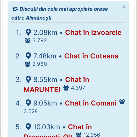
×
Discuții din cele mai apropiate orașe
către Alimănești
2.08km •
Chat în Izvoarele
3.792
7.48km •
Chat în Coteana
2.960
8.55km •
Chat în
4.397
MARUNTEI
9.05km •
Chat în Comani
3.528
10.03km •
Chat în
12.056
Draganesti-Olt