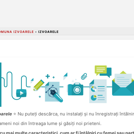
OMUNA IZVOARELE
•
IZVOARELE
oarele
⭐ Nu puteți descărca, nu instalați și nu înregistrați întâlni
oameni noi din întreaga lume și găsiți noi prieteni.
u mai multe caracteristici, cum ar fi întâlniri cu femei sau pa