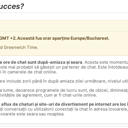
succes?
a GMT +2. Această fus orar aparține Europe/Bucharest.
rd Greenwich Time.
e ore de chat sunt după-amiaza și seara
. Acesta este momentul
 este mai probabil să găsești un partener de chat. Este întotdea
ri în camerele de chat online.
are include zorii până în după-amiaza zilei următoare, nivelul util
ga lume, deoarece programele de lucru sunt, de obicei, dimineața
tivitățile de agrement, cum ar fi chat-urile online.
aflux de chaturi și site-uri de divertisment pe internet are loc
ați conversații cu utilizatorii conectați la chat în adresa Izvoar
zvoarele este seara sau noaptea.