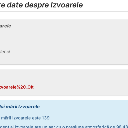
lte date despre Izvoarele
arele
denci
Izvoarele%2C_Olt
ui mării Izvoarele
 mării Izvoarele este 139.
dent al Izvoarele are un aer cu o presiune atmosferică de 98,48