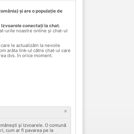
România) și are o populație de
a Izvoarele conectați la chat.
at-urile noastre online și chat-ul
.
care le actualizăm la nevoile
vom arăta link-ul către chat-ul care
rea dvs. în orice moment.
×
imănești și Izvoarele. O comună
ri, cum ar fi pavarea pe la