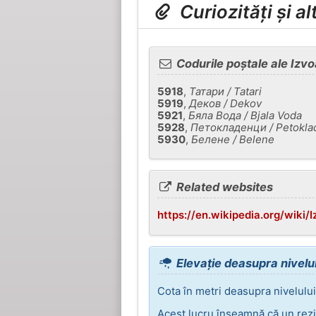
Curiozități și a
Codurile poștale ale Izvo
5918
,
Татари / Tatari
5919
,
Деков / Dekov
5921
,
Бяла Вода / Bjala Voda
5928
,
Петокладенци / Petokla
5930
,
Белене / Belene
Related websites
https://en.wikipedia.org/wiki/
Elevație deasupra nivelul
Cota în metri deasupra nivelului
Acest lucru înseamnă că un rezi