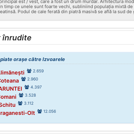
principal est / vest, care a fost un drum murdar. Arhitectura mo
n timp ce unele sunt foarte vechi, subliniind populația mixtă de 
eatinsă. Podul de cale ferată din piatră masivă se află la sud de 
înrudite
opiate orașe către Izvoarele
2.659
Alimănești
2.960
Coteana
4.397
MARUNTEI
3.528
Comani
3.112
 Schitu
12.056
Draganesti-Olt