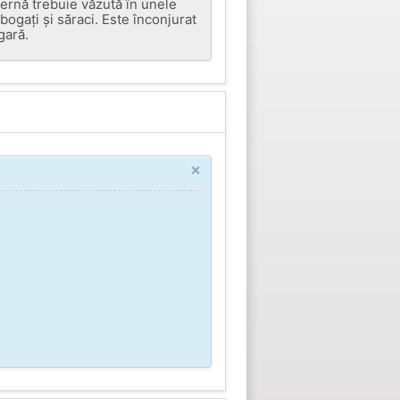
dernă trebuie văzută în unele
bogați și săraci. Este înconjurat
gară.
×