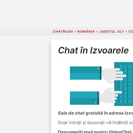
CHATRUSH
•
ROMÂNIA
•
JUDEȚUL OLT
•
C
Chat în Izvoarele
Sala de chat gratuită în adresa Izv
Doar intrați și bucurați-vă întâlniți 
Descoperiți noul nostru VideoChat c