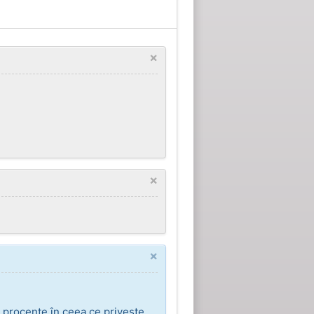
×
×
×
 procente în ceea ce privește