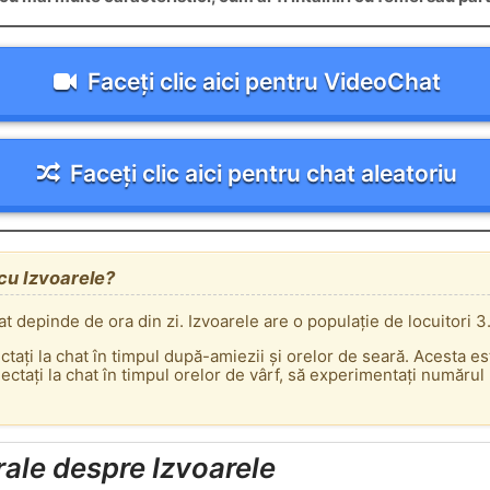
Faceți clic aici pentru VideoChat
Faceți clic aici pentru chat aleatoriu
 cu Izvoarele?
at depinde de ora din zi. Izvoarele are o populație de locuitori 3
ectați la chat în timpul după-amiezii și orelor de seară. Acesta e
tați la chat în timpul orelor de vârf, să experimentați numărul m
rale despre Izvoarele