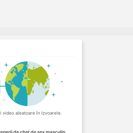
ri video aleatoare în Izvoarele.
rtenerii de chat de sex masculin
.