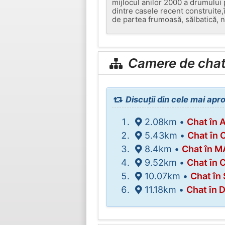
mijlocul anilor 2000 a drumului 
dintre casele recent construite,î
de partea frumoasă, sălbatică, n
Camere de chat 
Discuții din cele mai apr
2.08km •
Chat în 
5.43km •
Chat în 
8.4km •
Chat în 
9.52km •
Chat în 
10.07km •
Chat în
11.18km •
Chat în 