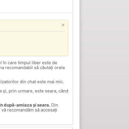
×
 în care timpul liber este de
una recomandabil să căutați orele
izatorilor din chat este mai mic.
 și, prin urmare, este seara, când
 în după-amiaza și seara.
Din
ele, vă recomandăm să accesați