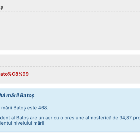
oș
i/Bato%C8%99
ui mării Batoș
 mării Batoș este 468.
dent al Batoș are un aer cu o presiune atmosferică de 94,87 pr
entul nivelului mării.