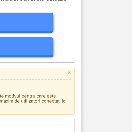
×
.
ste motivul pentru care este
axim de utilizatori conectați la