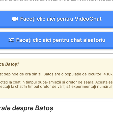
Faceți clic aici pentru VideoChat
Faceți clic aici pentru chat aleatoriu
t cu Batoș?
at depinde de ora din zi. Batoș are o populație de locuitori 4.107
ectați la chat în timpul după-amiezii și orelor de seară. Acesta e
tați la chat în timpul orelor de vârf, să experimentați numărul m
rale despre Batoș