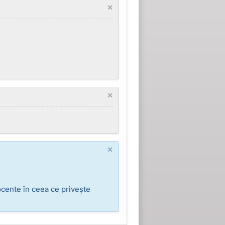
×
×
×
ocente în ceea ce privește