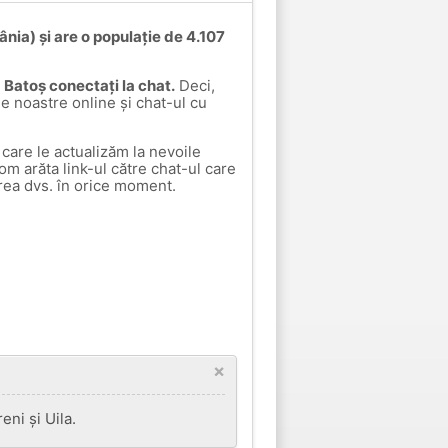
nia) și are o populație de 4.107
la Batoș conectați la chat.
Deci,
le noastre online și chat-ul cu
care le actualizăm la nevoile
vom arăta link-ul către chat-ul care
rea dvs. în orice moment.
×
ni și Uila.