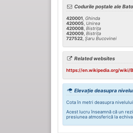
Codurile poștale ale Bat
420001
,
Ghinda
420005
,
Unirea
420008
,
Bistriţa
420009
,
Bistriţa
727522
,
Şaru Bucovinei
Related websites
https://en.wikipedia.org/wik
Elevație deasupra nivelul
Cota în metri deasupra nivelului
Acest lucru înseamnă că un rezi
presiunea atmosferică la echival