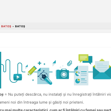
 BATOȘ
•
BATOȘ
oș
⭐ Nu puteți descărca, nu instalați și nu înregistrați întâlniri v
oameni noi din întreaga lume și găsiți noi prieteni.
u mai multe caracteristici, cum ar fi întâlniri cu femei sau pa