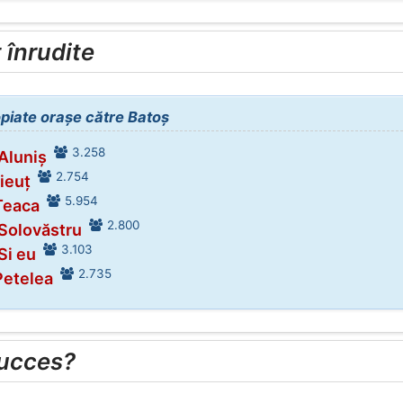
înrudite
opiate orașe către Batoș
3.258
 Aluniș
2.754
ieuț
5.954
Teaca
2.800
 Solovăstru
3.103
Si eu
2.735
Petelea
succes?