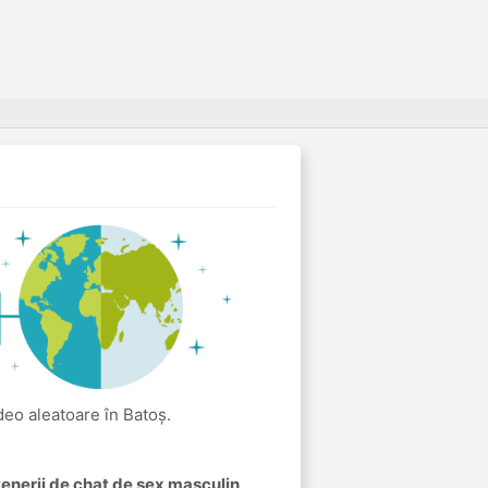
ideo aleatoare în Batoș.
rtenerii de chat de sex masculin
.