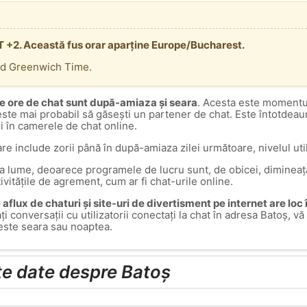
T +2. Această fus orar aparține Europe/Bucharest.
rd Greenwich Time.
e ore de chat sunt după-amiaza și seara
. Acesta este momentul
 este mai probabil să găsești un partener de chat. Este întotdea
ri în camerele de chat online.
are include zorii până în după-amiaza zilei următoare, nivelul util
ga lume, deoarece programele de lucru sunt, de obicei, dimineața
tivitățile de agrement, cum ar fi chat-urile online.
aflux de chaturi și site-uri de divertisment pe internet are loc
ați conversații cu utilizatorii conectați la chat în adresa Batoș,
este seara sau noaptea.
lte date despre Batoș