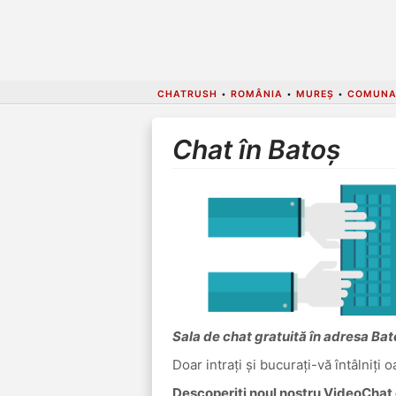
CHATRUSH
•
ROMÂNIA
•
MUREȘ
•
COMUNA
Chat în Batoș
Sala de chat gratuită în adresa Bat
Doar intrați și bucurați-vă întâlniți 
Descoperiți noul nostru VideoChat c