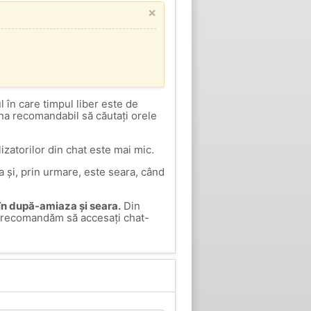
×
 în care timpul liber este de
una recomandabil să căutați orele
izatorilor din chat este mai mic.
 și, prin urmare, este seara, când
 în după-amiaza și seara.
Din
 vă recomandăm să accesați chat-