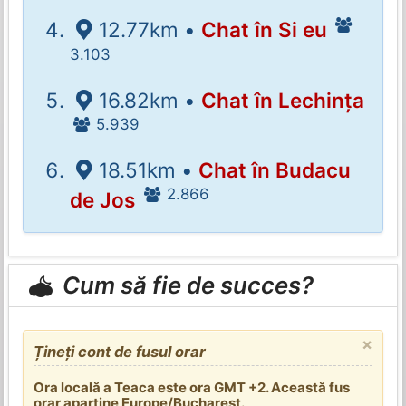
12.77km •
Chat în Si eu
3.103
16.82km •
Chat în Lechința
5.939
18.51km •
Chat în Budacu
2.866
de Jos
Cum să fie de succes?
×
Țineți cont de fusul orar
Ora locală a Teaca este ora GMT +2. Această fus
orar aparține Europe/Bucharest.