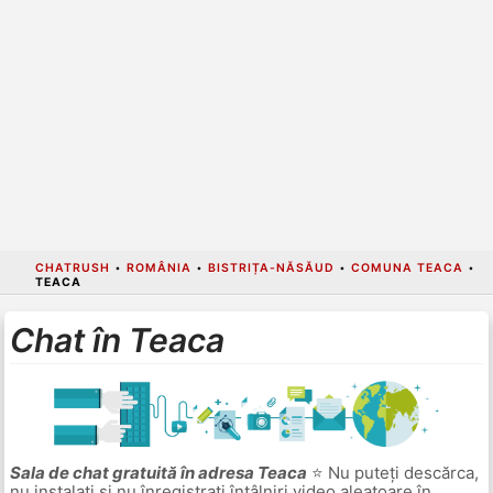
CHATRUSH
•
ROMÂNIA
•
BISTRIȚA-NĂSĂUD
•
COMUNA TEACA
•
TEACA
Chat în Teaca
Sala de chat gratuită în adresa Teaca
⭐ Nu puteți descărca,
nu instalați și nu înregistrați întâlniri video aleatoare în