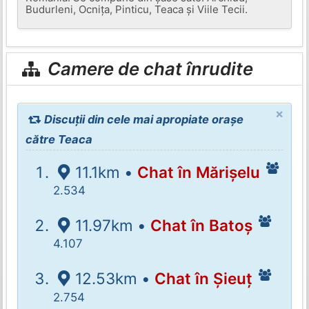
Budurleni, Ocnița, Pinticu, Teaca și Viile Tecii.
Camere de chat înrudite
×
Discuții din cele mai apropiate orașe
către Teaca
11.1km •
Chat în Mărișelu
2.534
11.97km •
Chat în Batoș
4.107
12.53km •
Chat în Șieuț
2.754