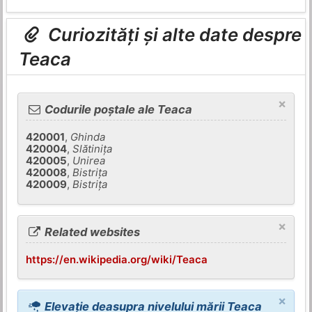
Curiozități și alte date despre
Teaca
×
Codurile poștale ale Teaca
420001
,
Ghinda
420004
,
Slătiniţa
420005
,
Unirea
420008
,
Bistriţa
420009
,
Bistriţa
×
Related websites
https://en.wikipedia.org/wiki/Teaca
×
Elevație deasupra nivelului mării Teaca