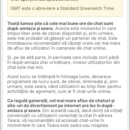
GMT este o abreviere a Standard Greenwich Time.
Toată lumea știe că cele mai bune ore de chat sunt
după-amiaza și seara
. Acesta este momentul în care
timpul liber este de obicei disponibil și, prin urmare,
este mai probabil să găsești un partener de chat. Este
întotdeauna recomandabil să căutați orele cel mai mare
de aflux de utilizatori în camerele de chat online.
Și, pe de altă parte, în perioada care include zorii până
în după-amiaza zilei următoare, nivelul utilizatorilor din
chat este mai mic.
Acest lucru se întâmplă în întreaga lume, deoarece
programele de lucru sunt, de obicei, dimineața și, prin
urmare, este seara, când utilizatorii au timp liber pentru
activitățile de agrement, cum ar fi chat-urile online.
Ca regulă generală, cel mai mare aflux de chaturi și
site-uri de divertisment pe internet are loc în după-
amiaza și seara.
Din această cauză, dacă doriți să inițiați
conversații cu utilizatorii conectați la chat în adresa
Teaca, vă recomandăm să accesați chat-urile în
momentele în care Teaca este seara sau noaptea.