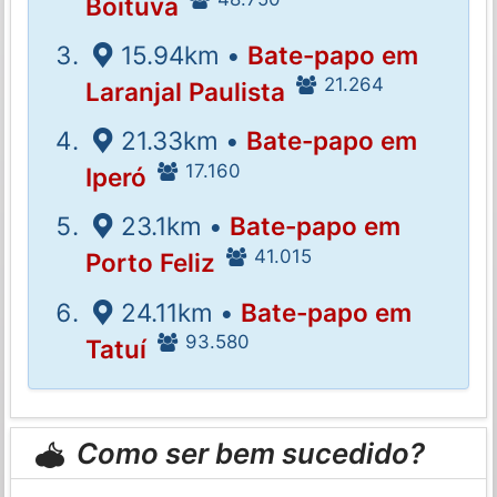
Boituva
15.94km •
Bate-papo em
21.264
Laranjal Paulista
21.33km •
Bate-papo em
17.160
Iperó
23.1km •
Bate-papo em
41.015
Porto Feliz
24.11km •
Bate-papo em
93.580
Tatuí
Como ser bem sucedido?