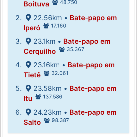
48.750
Boituva
22.56km •
Bate-papo em
17.160
Iperó
23.1km •
Bate-papo em
35.367
Cerquilho
23.16km •
Bate-papo em
32.061
Tietê
23.58km •
Bate-papo em
137.586
Itu
24.23km •
Bate-papo em
98.387
Salto