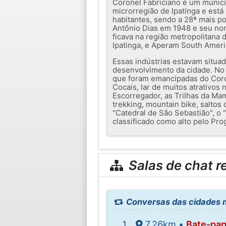
Coronel Fabriciano é um municíp
microrregião de Ipatinga e está
habitantes, sendo a 28ª mais p
Antônio Dias em 1948 e seu nom
ficava na região metropolitana 
Ipatinga, e Aperam South Ameri
Essas indústrias estavam situa
desenvolvimento da cidade. No e
que foram emancipadas do Coron
Cocais, lar de muitos atrativos
Escorregador, as Trilhas da Mam
trekking, mountain bike, salto
"Catedral de São Sebastião", o
classificado como alto pelo Pr
Salas de chat r
Conversas das cidades m
7.26km •
Bate-pa