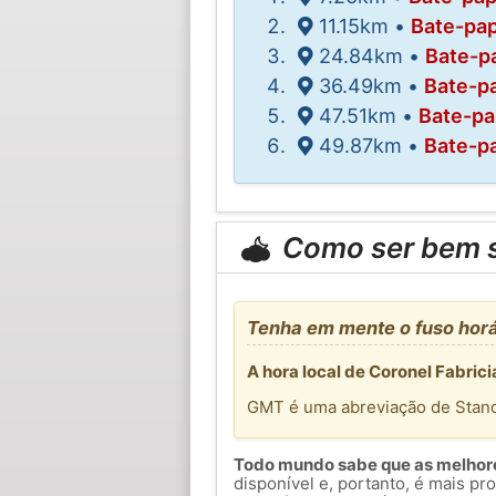
11.15km •
Bate-pap
24.84km •
Bate-p
36.49km •
Bate-p
47.51km •
Bate-pa
49.87km •
Bate-p
Como ser bem 
Tenha em mente o fuso horá
A hora local de Coronel Fabric
GMT é uma abreviação de Stan
Todo mundo sabe que as melhores
disponível e, portanto, é mais p