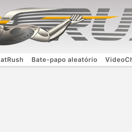
atRush
Bate-papo aleatório
VideoC