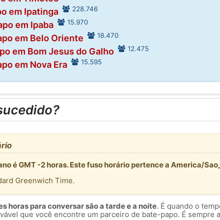
228.746
o em Ipatinga
15.970
apo em Ipaba
18.470
apo em Belo Oriente
12.475
po em Bom Jesus do Galho
15.595
apo em Nova Era
sucedido?
rio
iano é GMT -2 horas. Este fuso horário pertence a America/Sao
dard Greenwich Time.
 horas para conversar são a tarde e a noite
. É quando o temp
rovável que você encontre um parceiro de bate-papo. É sempre 