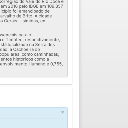
sorregião do Vale do Rio Doce e
da em 2016 pelo IBGE em 109.857
icípio foi emancipado de
rvalho de Brito. A cidade
as Gerais. Usiminas, em
senciais para o
ga e Timóteo, respectivamente,
tá localizado na Serra dos
adão, a Cachoeira do
o populares, como caminhadas,
mentos históricos como a
esenvolvimento Humano é 0,755,
×