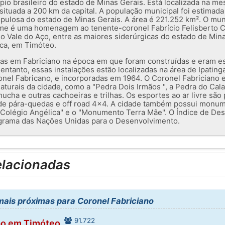
io brasileiro do estado de Minas Gerais. Está localizada na me
 situada a 200 km da capital. A população municipal foi estima
opulosa do estado de Minas Gerais. A área é 221.252 km². O mun
e é uma homenagem ao tenente-coronel Fabrício Felisberto Ca
do Vale do Aço, entre as maiores siderúrgicas do estado de Min
ca, em Timóteo.
das em Fabriciano na época em que foram construídas e eram es
ntanto, essas instalações estão localizadas na área de Ipatin
el Fabricano, e incorporadas em 1964. O Coronel Fabriciano es
 naturais da cidade, como a "Pedra Dois Irmãos ", a Pedra do Cal
ucha e outras cachoeiras e trilhas. Os esportes ao ar livre sã
s de pára-quedas e off road 4x4. A cidade também possui monu
 "Colégio Angélica" e o "Monumento Terra Mãe". O Índice de D
ograma das Nações Unidas para o Desenvolvimento.
elacionadas
ais próximas para Coronel Fabriciano
91.722
po em Timóteo