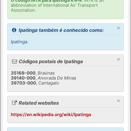
O código IATA para Ipatinga é IPN
. IATA is an
abbreviation of International Air Transport
Association.
×
Ipatinga também é conhecido como:
Ipatinga
.
×
Códigos postais de Ipatinga
35169-000
,
Braúnas
39140-000
,
Alvorada De Minas
39703-000
,
Cantagalo
×
Related websites
https://en.wikipedia.org/wiki/Ipatinga