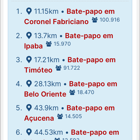
11.15km •
Bate-papo em
100.916
Coronel Fabriciano
13.7km •
Bate-papo em
15.970
Ipaba
17.21km •
Bate-papo em
91.722
Timóteo
28.13km •
Bate-papo em
18.470
Belo Oriente
43.9km •
Bate-papo em
14.505
Açucena
44.53km •
Bate-papo em