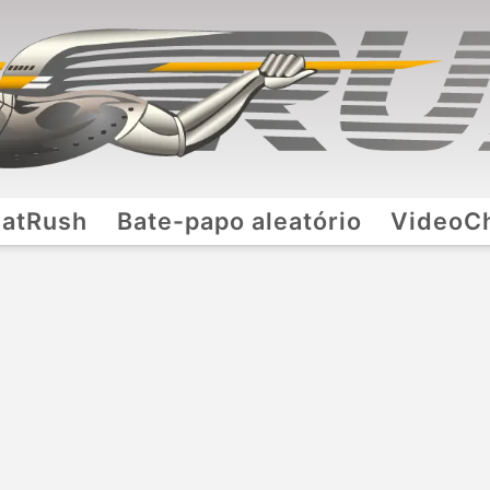
atRush
Bate-papo aleatório
VideoC