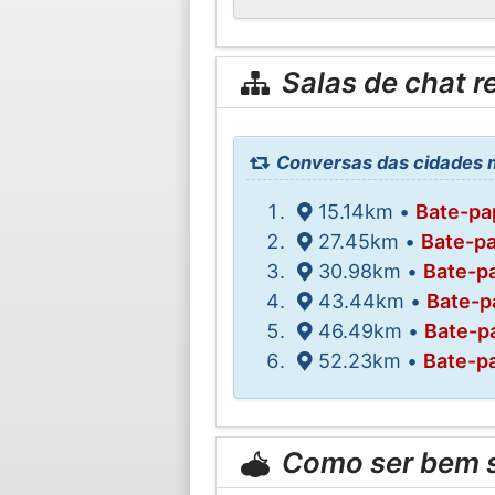
Salas de chat r
Conversas das cidades 
15.14km •
Bate-pa
27.45km •
Bate-p
30.98km •
Bate-p
43.44km •
Bate-p
46.49km •
Bate-p
52.23km •
Bate-p
Como ser bem 