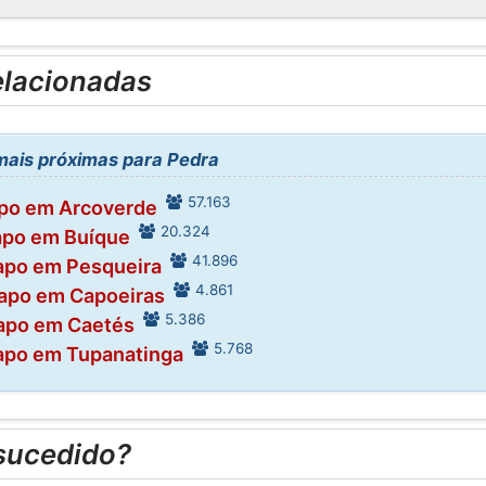
elacionadas
mais próximas para Pedra
57.163
po em Arcoverde
20.324
apo em Buíque
41.896
apo em Pesqueira
4.861
apo em Capoeiras
5.386
apo em Caetés
5.768
apo em Tupanatinga
sucedido?