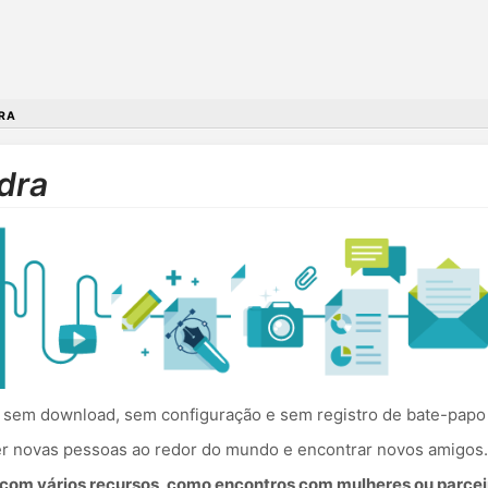
RA
dra
sem download, sem configuração e sem registro de bate-papo 
cer novas pessoas ao redor do mundo e encontrar novos amigos.
om vários recursos, como encontros com mulheres ou parceir