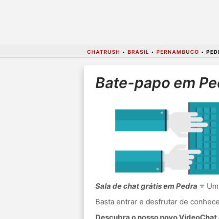
CHATRUSH
•
BRASIL
•
PERNAMBUCO
•
PED
Bate-papo em Pe
Sala de chat grátis em Pedra
⭐ Um 
Basta entrar e desfrutar de conhe
Descubra o nosso novo VideoChat c