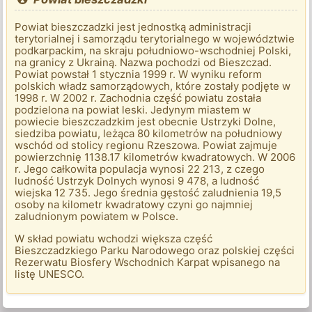
Powiat bieszczadzki jest jednostką administracji
terytorialnej i samorządu terytorialnego w województwie
podkarpackim, na skraju południowo-wschodniej Polski,
na granicy z Ukrainą. Nazwa pochodzi od Bieszczad.
Powiat powstał 1 stycznia 1999 r. W wyniku reform
polskich władz samorządowych, które zostały podjęte w
1998 r. W 2002 r. Zachodnia część powiatu została
podzielona na powiat leski. Jedynym miastem w
powiecie bieszczadzkim jest obecnie Ustrzyki Dolne,
siedziba powiatu, leżąca 80 kilometrów na południowy
wschód od stolicy regionu Rzeszowa. Powiat zajmuje
powierzchnię 1138.17 kilometrów kwadratowych. W 2006
r. Jego całkowita populacja wynosi 22 213, z czego
ludność Ustrzyk Dolnych wynosi 9 478, a ludność
wiejska 12 735. Jego średnia gęstość zaludnienia 19,5
osoby na kilometr kwadratowy czyni go najmniej
zaludnionym powiatem w Polsce.
W skład powiatu wchodzi większa część
Bieszczadzkiego Parku Narodowego oraz polskiej części
Rezerwatu Biosfery Wschodnich Karpat wpisanego na
listę UNESCO.