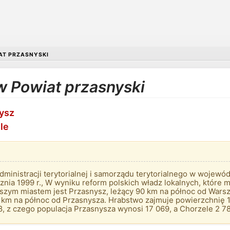
AT PRZASNYSKI
w Powiat przasnyski
ysz
le
administracji terytorialnej i samorządu terytorialnego w woje
znia 1999 r., W wyniku reform polskich władz lokalnych, które m
ększym miastem jest Przasnysz, leżący 90 km na północ od Wa
6 km na północ od Przasnysza. Hrabstwo zajmuje powierzchnię 1
8, z czego populacja Przasnysza wynosi 17 069, a Chorzele 2 78