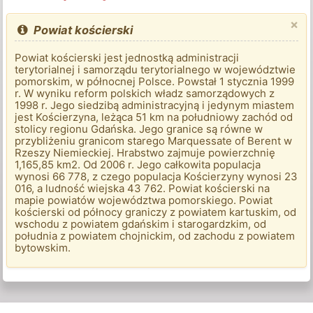
×
Powiat kościerski
Powiat kościerski jest jednostką administracji
terytorialnej i samorządu terytorialnego w województwie
pomorskim, w północnej Polsce. Powstał 1 stycznia 1999
r. W wyniku reform polskich władz samorządowych z
1998 r. Jego siedzibą administracyjną i jedynym miastem
jest Kościerzyna, leżąca 51 km na południowy zachód od
stolicy regionu Gdańska. Jego granice są równe w
przybliżeniu granicom starego Marquessate of Berent w
Rzeszy Niemieckiej. Hrabstwo zajmuje powierzchnię
1,165,85 km2. Od 2006 r. Jego całkowita populacja
wynosi 66 778, z czego populacja Kościerzyny wynosi 23
016, a ludność wiejska 43 762. Powiat kościerski na
mapie powiatów województwa pomorskiego. Powiat
kościerski od północy graniczy z powiatem kartuskim, od
wschodu z powiatem gdańskim i starogardzkim, od
południa z powiatem chojnickim, od zachodu z powiatem
bytowskim.