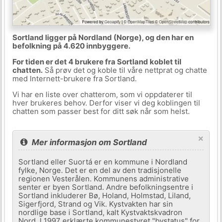
Sortland ligger på Nordland (Norge), og den har en
befolkning på 4.620 innbyggere.
For tiden er det 4 brukere fra Sortland koblet til
chatten.
Så prøv det og koble til våre nettprat og chatte
med Internett-brukere fra Sortland.
Vi har en liste over chatterom, som vi oppdaterer til
hver brukeres behov. Derfor viser vi deg koblingen til
chatten som passer best for ditt søk når som helst.
×
Mer informasjon om Sortland
Sortland eller Suortá er en kommune i Nordland
fylke, Norge. Det er en del av den tradisjonelle
regionen Vesterålen. Kommunens administrative
senter er byen Sortland. Andre befolkningsentre i
Sortland inkluderer Bø, Holand, Holmstad, Liland,
Sigerfjord, Strand og Vik. Kystvakten har sin
nordlige base i Sortland, kalt Kystvaktskvadron
Nord. I 1997 erklærte kommunestyret "bystatus" for