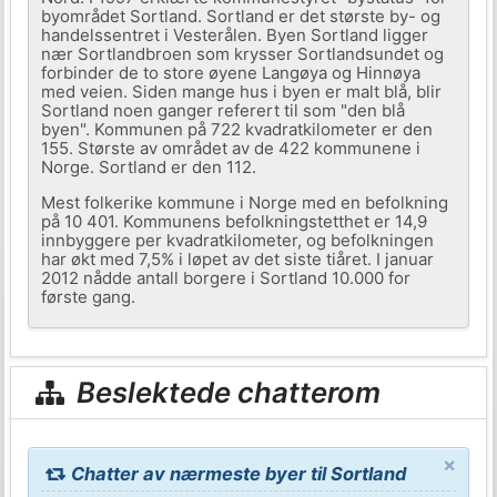
byområdet Sortland. Sortland er det største by- og
handelssentret i Vesterålen. Byen Sortland ligger
nær Sortlandbroen som krysser Sortlandsundet og
forbinder de to store øyene Langøya og Hinnøya
med veien. Siden mange hus i byen er malt blå, blir
Sortland noen ganger referert til som "den blå
byen". Kommunen på 722 kvadratkilometer er den
155. Største av området av de 422 kommunene i
Norge. Sortland er den 112.
Mest folkerike kommune i Norge med en befolkning
på 10 401. Kommunens befolkningstetthet er 14,9
innbyggere per kvadratkilometer, og befolkningen
har økt med 7,5% i løpet av det siste tiåret. I januar
2012 nådde antall borgere i Sortland 10.000 for
første gang.
Beslektede chatterom
×
Chatter av nærmeste byer til Sortland