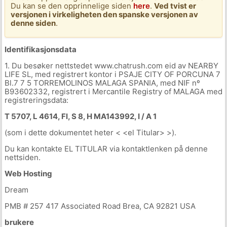
Du kan se den opprinnelige siden
here
.
Ved tvist er
versjonen i virkeligheten den spanske versjonen av
denne siden
.
Identifikasjonsdata
1. Du besøker nettstedet www.chatrush.com eid av NEARBY
LIFE SL, med registrert kontor i PSAJE CITY OF PORCUNA 7
Bl.7 7 5 TORREMOLINOS MALAGA SPANIA, med NIF nº
B93602332, registrert i Mercantile Registry of MALAGA med
registreringsdata:
T 5707, L 4614, Fl, S 8, H MA143992, I / A 1
(som i dette dokumentet heter < <el Titular> >).
Du kan kontakte EL TITULAR via kontaktlenken på denne
nettsiden.
Web Hosting
Dream
PMB # 257 417 Associated Road Brea, CA 92821 USA
brukere