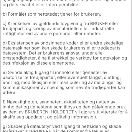
og dets kvalitet eller interoperabilitet
b) Formålet som nettstedet tjener for brukeren.
c) Krenkelsen av gjeldende lovgivning fra BRUKER eller
tredjepart, og særlig av immaterielle eller industrielle
rettigheter eid av andre personer eller enheter.
d) Eksistensen av ondsinnede koder eller andre skadelige
datamaskiner som kan skade brukerens eller tredjeparts
datasystem. Det er brukerens ansvar, under alle
omstendigheter, å ha tilstrekkelige verktøy for deteksjon og
desinfeksjon av disse elementene.
e) Svindelaktig tilgang til innhold eller tjenester av
uautoriserte tredjeparter, eller eventuelt fangst, sletting,
endring, modifikasjon eller manipulering av meldinger og
kommunikasjoner av noe slag som nevnte tredjeparter kan
utføre.
f) Nøyaktigheten, sannheten, aktualiteten og nytten av
innholdet og tjenestene som tilbys og den påfølgende bruk
av dem av BRUKEREN. HOLDERET vil gjøre sitt ytterste for å
skaffe seg oppdatert og pålitelig informasjon.
g) Skader på datautstyr ved tilgang til nettsiden og skade
forårsaket av BRUKERE når de kommer fra feil eller