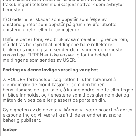
frakoblinger i telekommunikasjonsnettverk som avbryter
tjenesten.
h) Skader eller skader som oppstår som følge av
omstendigheter som oppstår på grunn av uforutsette
omstendigheter eller force majeure
I tilfelle det er fora, ved bruk av samme eller lignende rom,
må det tas hensyn til at meldingene bare reflekterer
brukerens mening som sender dem, som er den eneste
ansvarlige. EIEREN er ikke ansvarlig for innholdet i
meldingene som sendes av USER.
Endring av denne lovlige varsel og varighet
7. HOLDER forbeholder seg retten til uten forvarsel å
gjennomføre de modifikasjoner som den finner
hensiktsmessige i portalen, å kunne endre, slette eller legge
til både innholdet og tjenestene som tilbys gjennom det og
måten de vises på eller plassert på portalen din.
Gyldigheten av de nevnte vilkårene vil være basert på deres
eksponering og vil være i kraft til de er endret av andre
behørig publisert.
lenker