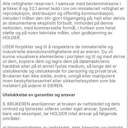
Alle rettigheter reservert. I samsvar med bestemmelsene i
artikkel 8 og 32.1 annet ledd i lov om immateriell rettighet er
reproduksjon, distribusjon og offentlig kommunikasjon,
inkludert måten den blir gjort tilgjengelig på, helt eller delvis
av dokumentene eksplisitt forbudt. innholdet på denne
nettsiden, med kommersielle formål, i hvilken som helst
støtte og på noen tekniske måter, uten godkjenning av
HOLDER.
USER forplikter seg til å respektere de immaterielle og
industrielle eiendomsrettighetene eid av eieren. Du vil
kunne visualisere elementene i portalen og til og med skrive
ut dem, kopiere dem og lagre dem på datamaskinens
harddisk eller på et annet fysisk medium, så lenge det er
utelukkende og utelukkende for personlig og privat bruk.
Brukeren kan ikke slette, endre, unngå eller manipulere
noen beskyttelsesenhet eller sikkerhetssystem som ble
installert på sidene til EIEREN.
Utelukkelse av garantier og ansvar
6. BRUKEREN anerkjenner at bruken av nettstedet og dets
innhold og tjenester utføres under eget ansvar. Spesielt,
bare ved eksempel, tar HOLDER intet ansvar på følgende
områder:
a) tilgjengeligheten av nettstedet, dets tjenester og innhold