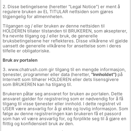
2. Disse betingelsene (heretter "Legal Notice") er ment å
regulere bruken av EL TITULAR nettsiden som gjøres
tilgjengelig for allmennheten.
Tilgangen og / eller bruken av denne nettsiden til
HOLDEREN tillater tilstanden til BRUKEREN, som aksepterer,
fra nevnte tilgang og / eller bruk, de generelle
bruksbetingelsene her reflekteres. Disse vilkårene vil gjelde
uansett de generelle vilkårene for ansettelse som i deres
tilfelle er obligatoriske.
Bruk av portalen
3. www.chatrush.com gir tilgang til en mengde informasjon,
tjenester, programmer eller data (heretter,
"Innholdet")
på
Internett som tilhører HOLDEREN eller dets lisensgivere
som BRUKEREN kan ha tilgang til.
Brukeren påtar seg ansvaret for bruken av portalen. Dette
ansvaret gjelder for registrering som er nødvendig for å få
tilgang til visse tjenester eller innhold. I dette registret vil
USER være ansvarlig for å gi ekte og lovlig informasjon. Som
følge av denne registreringen kan brukeren få et passord
som han vil være ansvarlig for, og forplikte seg til å gjøre en
flittig og konfidensiell bruk av den.