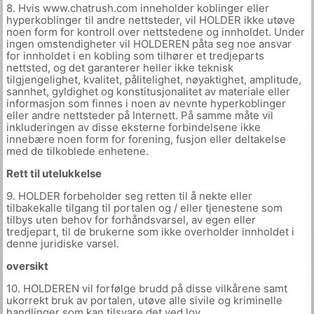
8. Hvis www.chatrush.com inneholder koblinger eller
hyperkoblinger til andre nettsteder, vil HOLDER ikke utøve
noen form for kontroll over nettstedene og innholdet. Under
ingen omstendigheter vil HOLDEREN påta seg noe ansvar
for innholdet i en kobling som tilhører et tredjeparts
nettsted, og det garanterer heller ikke teknisk
tilgjengelighet, kvalitet, pålitelighet, nøyaktighet, amplitude,
sannhet, gyldighet og konstitusjonalitet av materiale eller
informasjon som finnes i noen av nevnte hyperkoblinger
eller andre nettsteder på Internett. På samme måte vil
inkluderingen av disse eksterne forbindelsene ikke
innebære noen form for forening, fusjon eller deltakelse
med de tilkoblede enhetene.
Rett til utelukkelse
9. HOLDER forbeholder seg retten til å nekte eller
tilbakekalle tilgang til portalen og / eller tjenestene som
tilbys uten behov for forhåndsvarsel, av egen eller
tredjepart, til de brukerne som ikke overholder innholdet i
denne juridiske varsel.
oversikt
10. HOLDEREN vil forfølge brudd på disse vilkårene samt
ukorrekt bruk av portalen, utøve alle sivile og kriminelle
handlinger som kan tilsvare det ved lov.