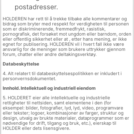
postadresser.
HOLDEREN har rett til å trekke tilbake alle kommentarer og
bidrag som bryter med respekt for verdigheten til personen
som er diskriminerende, fremmedfrykt, rasistisk,
pornografisk, det forsøket mot ungdom eller barndom, orden
eller offentlig sikkerhet eller at , etter hans mening, er ikke
egnet for publisering. HOLDEREN vil i hvert fall ikke være
ansvarlig for de meninger som brukere uttrykker gjennom
forum, chatter eller andre deltakingsverktøy.
Databeskyttelse
4. Alt relatert til databeskyttelsespolitikken er inkludert i
personvernsdokumentet.
Innhold. Intellektuell og industriell eiendom
5. HOLDERET eier alle intellektuelle og industrielle
rettigheter til nettsiden, samt elementene i den (for
eksempel: bilder, fotografier, lyd, lyd, video, programvare
eller tekster; logoer, kombinasjoner av farger, struktur og
design, utvalg av brukte materialer, dataprogrammer som er
nødvendige for drift, tilgang og bruk, etc.), eierskap til
HOLDER eller dets lisensgivere.