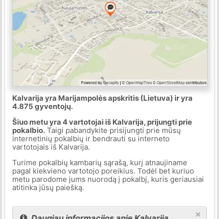
Kalvarija yra Marijampolės apskritis (Lietuva) ir yra
4.875 gyventojų.
Šiuo metu yra 4 vartotojai iš Kalvarija, prijungti prie
pokalbio.
Taigi pabandykite prisijungti prie mūsų
internetinių pokalbių ir bendrauti su interneto
vartotojais iš Kalvarija.
Turime pokalbių kambarių sąrašą, kurį atnaujiname
pagal kiekvieno vartotojo poreikius. Todėl bet kuriuo
metu parodome jums nuorodą į pokalbį, kuris geriausiai
atitinka jūsų paiešką.
×
Daugiau informacijos apie Kalvarija