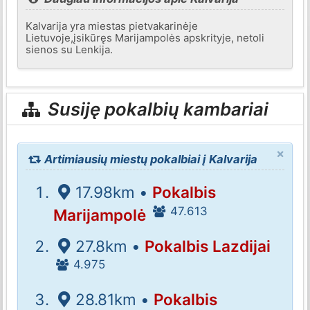
Kalvarija yra miestas pietvakarinėje
Lietuvoje,įsikūręs Marijampolės apskrityje, netoli
sienos su Lenkija.
Susiję pokalbių kambariai
×
Artimiausių miestų pokalbiai į Kalvarija
17.98km •
Pokalbis
47.613
Marijampolė
27.8km •
Pokalbis Lazdijai
4.975
28.81km •
Pokalbis