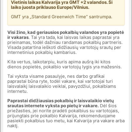
Vietinis laikas Kalvarija yra GMT +2 valandos. Ši
laiko juosta priklauso Europe/Vilnius.
GMT yra „Standard Greenwich Time“ santrumpa.
Visi žino, kad geriausios pokalbių valandos yra popietė
ir vakaras
. Tai yra tada, kai laisvas laikas paprastai yra
prieinamas, todėl dažniau randamas pokalbių partneris.
Visada patartina ieškoti didžiausių vartotojų srautų per
internetinius pokalbių kambarius.
Kita vertus, laikotarpiu, kuris apima aušrą iki kitos
dienos popietės, pokalbio vartotojų lygis yra mažesnis.
Tai vyksta visame pasaulyje, nes darbo grafikai
paprastai būna ryte, todėl vakare, kai vartotojai turi
laisvalaikį laisvalaikio veiklai, pavyzdžiui, pokalbiams
internetu.
Paprastai didžiausias pokalbių ir laisvalaikio vietų
srautas internete vyksta po pietų ir vakare.
Dėl šios
priežasties, jei norite pradėti pokalbius su vartotojais,
prijungtais prie pokalbio Kalvarija, rekomenduojame
pasiekti pokalbius tuo metu, kai Kalvarija yra vakare arba
naktį.