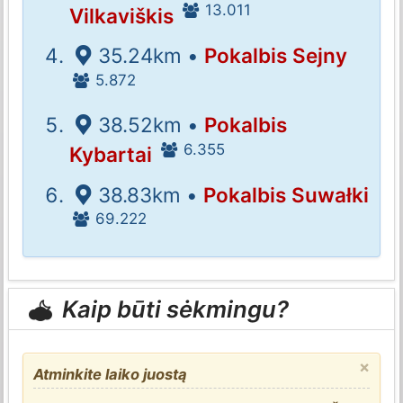
13.011
Vilkaviškis
35.24km •
Pokalbis Sejny
5.872
38.52km •
Pokalbis
6.355
Kybartai
38.83km •
Pokalbis Suwałki
69.222
Kaip būti sėkmingu?
×
Atminkite laiko juostą