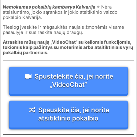
Nemokamas pokalbių kambarys Kalvarija
⭐ Nėra
atsisiuntimo, jokio sąrankos ir jokio atsitiktinio vaizdo
pokalbio Kalvarija.
Tiesiog įveskite ir mėgaukitės naujais žmonėmis visame
pasaulyje ir susiraskite naujų draugų.
Atraskite mūsų naują „VideoChat“ su keliomis funkcijomis,
tokiomis kaip pažintys su moterimis arba atsitiktiniais vyrų
pokalbių partneriais
.
Spustelėkite čia, jei norite
„VideoChat“
Spauskite čia, jei norite
atsitiktinio pokalbio