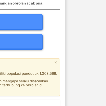
angan obrolan acak pria
.
×
liki populasi penduduk 1.303.569.
an mengapa selalu disarankan
 terhubung ke obrolan di