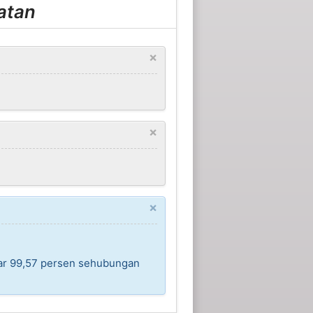
atan
×
×
×
sar 99,57 persen sehubungan