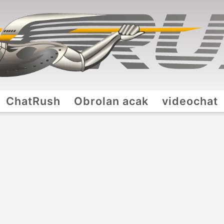
ChatRush
Obrolan acak
videochat