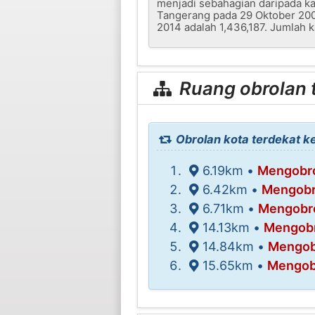
menjadi sebahagian daripada ka
Tangerang pada 29 Oktober 200
2014 adalah 1,436,187. Jumlah 
Ruang obrolan t
Obrolan kota terdekat k
6.19km •
Mengobro
6.42km •
Mengobr
6.71km •
Mengobro
14.13km •
Mengobr
14.84km •
Mengobr
15.65km •
Mengobr