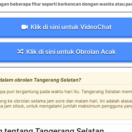
an beberapa fitur seperti berkencan dengan wanita atau pas
Klik di sini untuk VideoChat
Klik di sini untuk Obrolan Acak
alam obrolan Tangerang Selatan?
a pun tergantung pada waktu hari itu. Tangerang Selatan memi
g ke obrolan selama jam sore dan malam hari. Ini adalah alas
ma jam sibuk, untuk mengalami jumlah maksimum pengguna yang
 tentang Tangerang Selatan