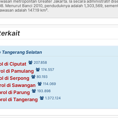
wasan metropolitan Greater Jakarta. Ia secara administratif di
8. Menurut Banci 2010, penduduknya adalah 1,303,569, sementa
kawasan adalah 147.19 km².
erkait
e Tangerang Selatan
207.858
l di Ciputat
174.557
ol di Pamulang
80.193
l di Serpong
114.069
ol di Sawangan
193.898
ol di Parung
1.372.124
ol di Tangerang