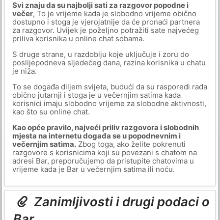
Svi znaju da su najbolji sati za razgovor popodne i
večer
, To je vrijeme kada je slobodno vrijeme obično
dostupno i stoga je vjerojatnije da će pronaći partnera
za razgovor. Uvijek je poželjno potražiti sate najvećeg
priliva korisnika u online chat sobama.
S druge strane, u razdoblju koje uključuje i zoru do
poslijepodneva sljedećeg dana, razina korisnika u chatu
je niža.
To se događa diljem svijeta, budući da su rasporedi rada
obično jutarnji i stoga je u večernjim satima kada
korisnici imaju slobodno vrijeme za slobodne aktivnosti,
kao što su online chat.
Kao opće pravilo, najveći priliv razgovora i slobodnih
mjesta na internetu događa se u popodnevnim i
večernjim satima.
Zbog toga, ako želite pokrenuti
razgovore s korisnicima koji su povezani s chatom na
adresi Bar, preporučujemo da pristupite chatovima u
vrijeme kada je Bar u večernjim satima ili noću.
Zanimljivosti i drugi podaci o
Bar