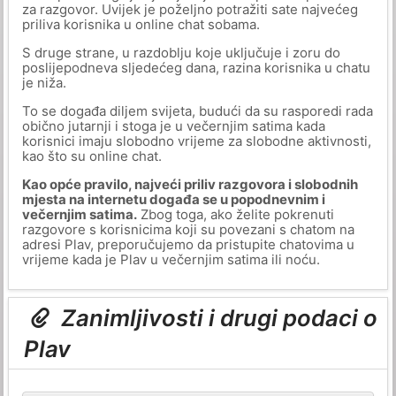
za razgovor. Uvijek je poželjno potražiti sate najvećeg
priliva korisnika u online chat sobama.
S druge strane, u razdoblju koje uključuje i zoru do
poslijepodneva sljedećeg dana, razina korisnika u chatu
je niža.
To se događa diljem svijeta, budući da su rasporedi rada
obično jutarnji i stoga je u večernjim satima kada
korisnici imaju slobodno vrijeme za slobodne aktivnosti,
kao što su online chat.
Kao opće pravilo, najveći priliv razgovora i slobodnih
mjesta na internetu događa se u popodnevnim i
večernjim satima.
Zbog toga, ako želite pokrenuti
razgovore s korisnicima koji su povezani s chatom na
adresi Plav, preporučujemo da pristupite chatovima u
vrijeme kada je Plav u večernjim satima ili noću.
Zanimljivosti i drugi podaci o
Plav