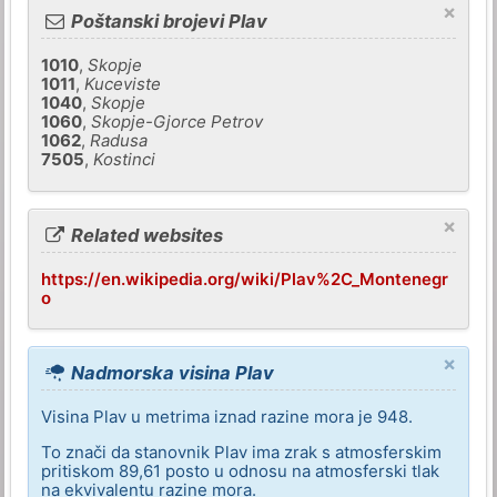
×
Poštanski brojevi Plav
1010
,
Skopje
1011
,
Kuceviste
1040
,
Skopje
1060
,
Skopje-Gjorce Petrov
1062
,
Radusa
7505
,
Kostinci
×
Related websites
https://en.wikipedia.org/wiki/Plav%2C_Montenegr
o
×
Nadmorska visina Plav
Visina Plav u metrima iznad razine mora je 948.
To znači da stanovnik Plav ima zrak s atmosferskim
pritiskom 89,61 posto u odnosu na atmosferski tlak
na ekvivalentu razine mora.