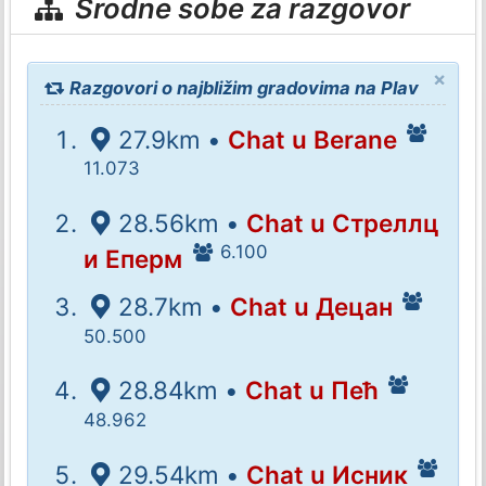
Srodne sobe za razgovor
×
Razgovori o najbližim gradovima na Plav
27.9km •
Chat u Berane
11.073
28.56km •
Chat u Стреллц
6.100
и Еперм
28.7km •
Chat u Децан
50.500
28.84km •
Chat u Пећ
48.962
29.54km •
Chat u Исник