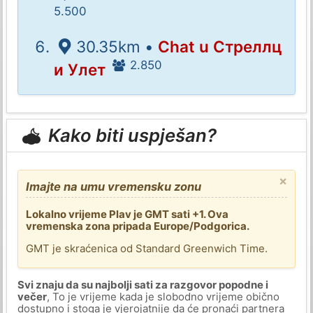
5.500
30.35km •
Chat u Стреллц
2.850
и Улет
Kako biti uspješan?
×
Imajte na umu vremensku zonu
Lokalno vrijeme Plav je GMT sati +1. Ova
vremenska zona pripada Europe/Podgorica.
GMT je skraćenica od Standard Greenwich Time.
Svi znaju da su najbolji sati za razgovor popodne i
večer
, To je vrijeme kada je slobodno vrijeme obično
dostupno i stoga je vjerojatnije da će pronaći partnera