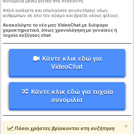
συνομιλία μέσω βίντεο στο Αταλάντη.
Απλά εισάγετε και απολαύστε συναντήσεις νέων
ανθρώπων σε όλο τον κόσμο και βρείτε νέους φίλους.
Ανακαλύψτε το νέο μας VideoChat με διάφορα
χαρακτηριστικά, όπως χρονολόγηση με γυναίκες ή
τυχαία συζύγους chat
.
Κάντε κλικ εδώ για
VideoChat
Κάντε κλικ εδώ για τυχαία
συνομιλία
×
Πόσοι χρήστες βρίσκονται στη συζήτηση