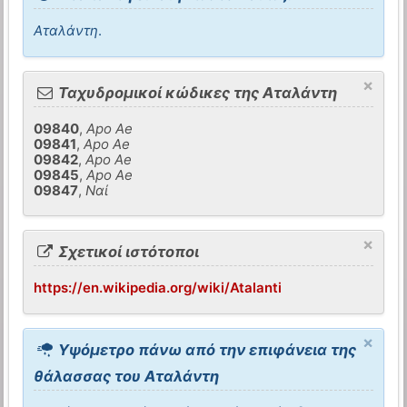
Αταλάντη
.
×
Ταχυδρομικοί κώδικες της Αταλάντη
09840
,
Apo Ae
09841
,
Apo Ae
09842
,
Apo Ae
09845
,
Apo Ae
09847
,
Ναί
×
Σχετικοί ιστότοποι
https://en.wikipedia.org/wiki/Atalanti
×
Υψόμετρο πάνω από την επιφάνεια της
θάλασσας του Αταλάντη