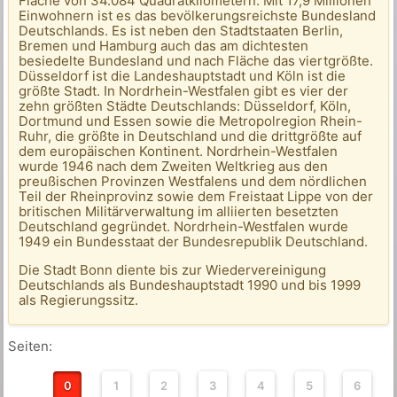
Fläche von 34.084 Quadratkilometern. Mit 17,9 Millionen
Einwohnern ist es das bevölkerungsreichste Bundesland
Deutschlands. Es ist neben den Stadtstaaten Berlin,
Bremen und Hamburg auch das am dichtesten
besiedelte Bundesland und nach Fläche das viertgrößte.
Düsseldorf ist die Landeshauptstadt und Köln ist die
größte Stadt. In Nordrhein-Westfalen gibt es vier der
zehn größten Städte Deutschlands: Düsseldorf, Köln,
Dortmund und Essen sowie die Metropolregion Rhein-
Ruhr, die größte in Deutschland und die drittgrößte auf
dem europäischen Kontinent. Nordrhein-Westfalen
wurde 1946 nach dem Zweiten Weltkrieg aus den
preußischen Provinzen Westfalens und dem nördlichen
Teil der Rheinprovinz sowie dem Freistaat Lippe von der
britischen Militärverwaltung im alliierten besetzten
Deutschland gegründet. Nordrhein-Westfalen wurde
1949 ein Bundesstaat der Bundesrepublik Deutschland.
Die Stadt Bonn diente bis zur Wiedervereinigung
Deutschlands als Bundeshauptstadt 1990 und bis 1999
als Regierungssitz.
Seiten:
0
1
2
3
4
5
6