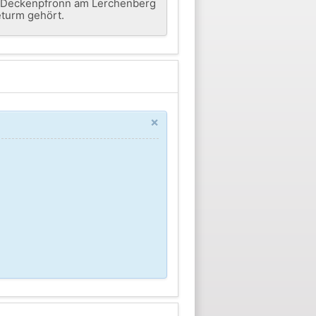
n Deckenpfronn am Lerchenberg
eturm gehört.
×