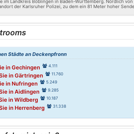
e im Landkreis Böblingen in Baden-Württemberg. Nördlich vo
andort der Karlsruher Polizei, zu dem ein 81 Meter hoher Send
trooms
nen Städte an Deckenpfronn
4.111
ie in Gechingen
11.760
Sie in Gärtringen
5.249
ie in Nufringen
9.285
Sie in Aidlingen
10.187
Sie in Wildberg
31.338
Sie in Herrenberg