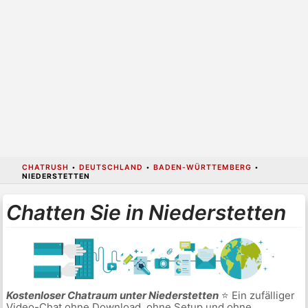
CHATRUSH
•
DEUTSCHLAND
•
BADEN-WÜRTTEMBERG
•
NIEDERSTETTEN
Chatten Sie in Niederstetten
Kostenloser Chatraum unter Niederstetten
⭐ Ein zufälliger
Video-Chat ohne Download, ohne Setup und ohne