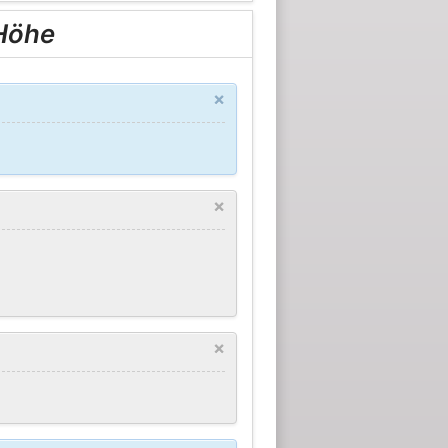
 Höhe
×
×
×