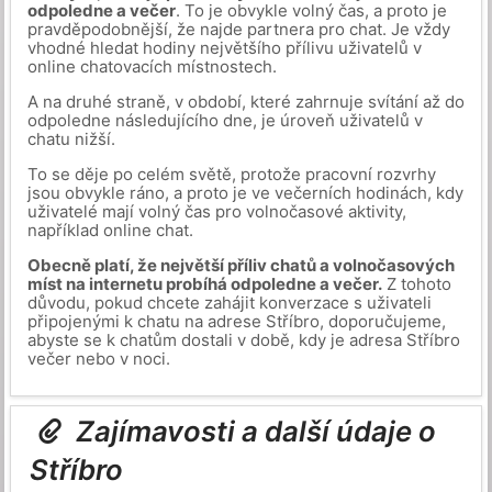
odpoledne a večer
. To je obvykle volný čas, a proto je
pravděpodobnější, že najde partnera pro chat. Je vždy
vhodné hledat hodiny největšího přílivu uživatelů v
online chatovacích místnostech.
A na druhé straně, v období, které zahrnuje svítání až do
odpoledne následujícího dne, je úroveň uživatelů v
chatu nižší.
To se děje po celém světě, protože pracovní rozvrhy
jsou obvykle ráno, a proto je ve večerních hodinách, kdy
uživatelé mají volný čas pro volnočasové aktivity,
například online chat.
Obecně platí, že největší příliv chatů a volnočasových
míst na internetu probíhá odpoledne a večer.
Z tohoto
důvodu, pokud chcete zahájit konverzace s uživateli
připojenými k chatu na adrese Stříbro, doporučujeme,
abyste se k chatům dostali v době, kdy je adresa Stříbro
večer nebo v noci.
Zajímavosti a další údaje o
Stříbro