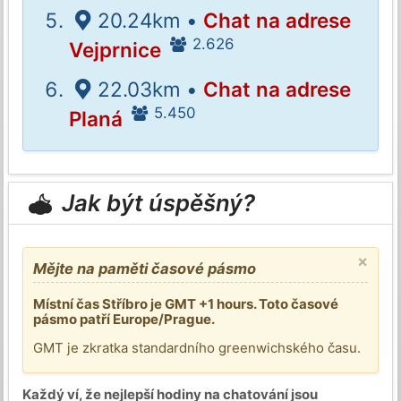
20.24km •
Chat na adrese
2.626
Vejprnice
22.03km •
Chat na adrese
5.450
Planá
Jak být úspěšný?
×
Mějte na paměti časové pásmo
Místní čas Stříbro je GMT +1 hours. Toto časové
pásmo patří Europe/Prague.
GMT je zkratka standardního greenwichského času.
Každý ví, že nejlepší hodiny na chatování jsou