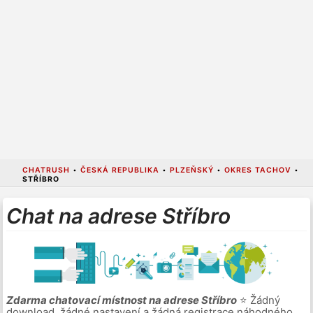
CHATRUSH
•
ČESKÁ REPUBLIKA
•
PLZEŇSKÝ
•
OKRES TACHOV
•
STŘÍBRO
Chat na adrese Stříbro
Zdarma chatovací místnost na adrese Stříbro
⭐ Žádný
download, žádné nastavení a žádná registrace náhodného