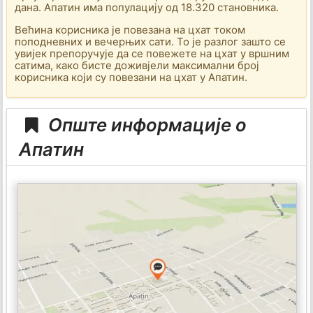
дана. Апатин има популацију од 18.320 становника.
Већина корисника је повезана на цхат током
поподневних и вечерњих сати. То је разлог зашто се
увијек препоручује да се повежете на цхат у вршним
сатима, како бисте доживјели максимални број
корисника који су повезани на цхат у Апатин.
Опште информације о
Апатин