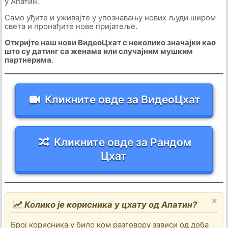
у Апатин.
Само уђите и уживајте у упознавању нових људи широм
света и пронађите нове пријатеље.
Откријте наш нови ВидеоЦхат с неколико значајки као
што су датинг са женама или случајним мушким
партнерима
.
Кликните овде за ВидеоЦхат
Кликните овде за Рандом
Цхат
×
Колико је корисника у цхату од Апатин?
Број корисника у било ком разговору зависи од доба