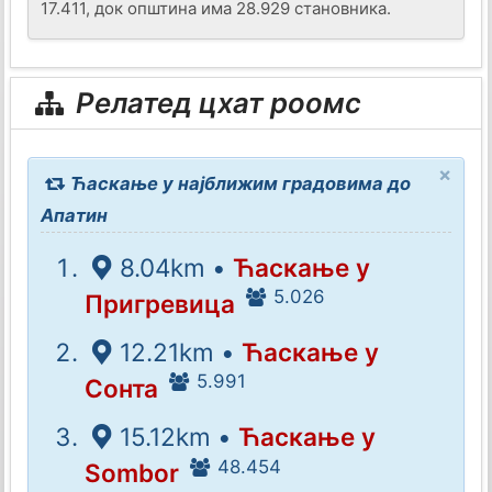
17.411, док општина има 28.929 становника.
Релатед цхат роомс
×
Ћаскање у најближим градовима до
Апатин
8.04km •
Ћаскање у
5.026
Пригревица
12.21km •
Ћаскање у
5.991
Сонта
15.12km •
Ћаскање у
48.454
Sombor