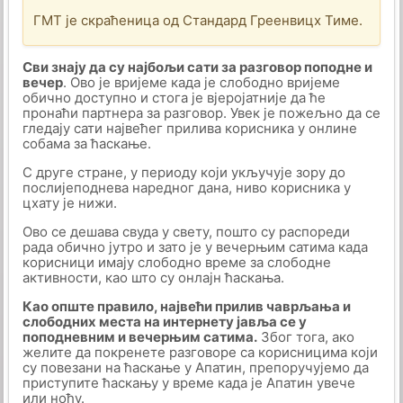
ГМТ је скраћеница од Стандард Греенвицх Тиме.
Сви знају да су најбољи сати за разговор поподне и
вечер
. Ово је вријеме када је слободно вријеме
обично доступно и стога је вјеројатније да ће
пронаћи партнера за разговор. Увек је пожељно да се
гледају сати највећег прилива корисника у онлине
собама за ћаскање.
С друге стране, у периоду који укључује зору до
послијеподнева наредног дана, ниво корисника у
цхату је нижи.
Ово се дешава свуда у свету, пошто су распореди
рада обично јутро и зато је у вечерњим сатима када
корисници имају слободно време за слободне
активности, као што су онлајн ћаскања.
Као опште правило, највећи прилив чаврљања и
слободних места на интернету јавља се у
поподневним и вечерњим сатима.
Због тога, ако
желите да покренете разговоре са корисницима који
су повезани на ћаскање у Апатин, препоручујемо да
приступите ћаскању у време када је Апатин увече
или ноћу.