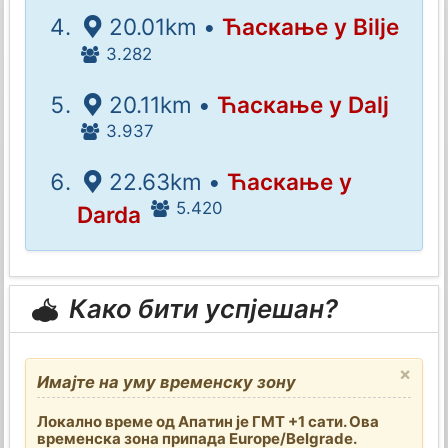
20.01km •
Ћаскање у Bilje
3.282
20.11km •
Ћаскање у Dalj
3.937
22.63km •
Ћаскање у
5.420
Darda
Како бити успјешан?
×
Имајте на уму временску зону
Локално време од Апатин је ГМТ +1 сати. Ова
временска зона припада Europe/Belgrade.