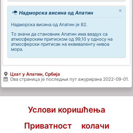
×
Надморска висина од Апатин
Надморска висина од Апатин је 82.
То значи да становник Апатин има ваздух са
атмосферским притиском од 99,10 у односу на
атмосферски притисак на еквиваленту нивоа
мора.
Цхат у Апатин, Србија
Ова страница је последњи пут ажурирана
2022-09-01
.
Услови коришћења
Приватност
колачи