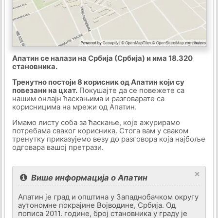
Апатин се налази на Србија (Србија) и има 18.320
становника.
Тренутно постоји 8 корисник од Апатин који су
повезани на цхат.
Покушајте да се повежете са
нашим онлајн ћаскањима и разговарате са
корисницима на мрежи од Апатин.
Имамо листу соба за ћаскање, које ажурирамо
потребама сваког корисника. Стога вам у сваком
тренутку приказујемо везу до разговора која најбоље
одговара вашој претрази.
×
Више информација о Апатин
Апатин је град и општина у Западнобачком округу
аутономне покрајине Војводине, Србија. Од
пописа 2011. године, број становника у граду је