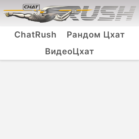
ChatRush
Рандом Цхат
ВидеоЦхат