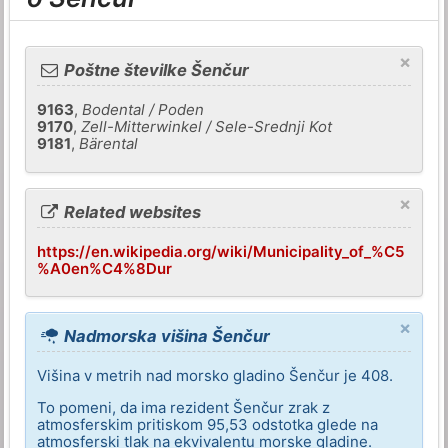
×
Poštne številke Šenčur
9163
,
Bodental / Poden
9170
,
Zell-Mitterwinkel / Sele-Srednji Kot
9181
,
Bärental
×
Related websites
https://en.wikipedia.org/wiki/Municipality_of_%C5
%A0en%C4%8Dur
×
Nadmorska višina Šenčur
Višina v metrih nad morsko gladino Šenčur je 408.
To pomeni, da ima rezident Šenčur zrak z
atmosferskim pritiskom 95,53 odstotka glede na
atmosferski tlak na ekvivalentu morske gladine.