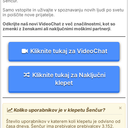
Šenčur.
Samo vstopite in uživajte v spoznavanju novih ljudi po svetu
in poiščite nove prijatelje.
Odkrijte naš novi VideoChat z več značilnostmi, kot so
zmenki z ženskami ali naključnimi moškimi partnerji
.
Kliknite tukaj za VideoChat
Kliknite tukaj za Naključni
klepet
×
Koliko uporabnikov je v klepetu Šenčur?
Število uporabnikov v katerem koli klepetu je odvisno od
časa dneva. Šenčur ima prebivalce prebivalcev 3.152.