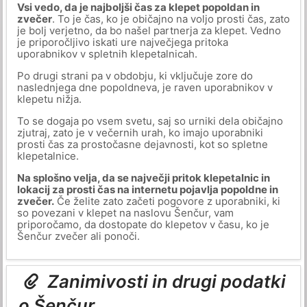
Vsi vedo, da je najboljši čas za klepet popoldan in
zvečer
. To je čas, ko je običajno na voljo prosti čas, zato
je bolj verjetno, da bo našel partnerja za klepet. Vedno
je priporočljivo iskati ure največjega pritoka
uporabnikov v spletnih klepetalnicah.
Po drugi strani pa v obdobju, ki vključuje zore do
naslednjega dne popoldneva, je raven uporabnikov v
klepetu nižja.
To se dogaja po vsem svetu, saj so urniki dela običajno
zjutraj, zato je v večernih urah, ko imajo uporabniki
prosti čas za prostočasne dejavnosti, kot so spletne
klepetalnice.
Na splošno velja, da se največji pritok klepetalnic in
lokacij za prosti čas na internetu pojavlja popoldne in
zvečer.
Če želite zato začeti pogovore z uporabniki, ki
so povezani v klepet na naslovu Šenčur, vam
priporočamo, da dostopate do klepetov v času, ko je
Šenčur zvečer ali ponoči.
Zanimivosti in drugi podatki
o Šenčur