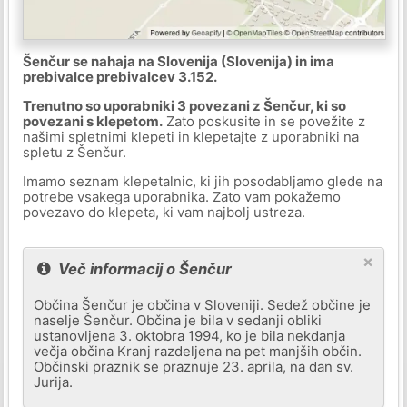
Šenčur se nahaja na Slovenija (Slovenija) in ima
prebivalce prebivalcev 3.152.
Trenutno so uporabniki 3 povezani z Šenčur, ki so
povezani s klepetom.
Zato poskusite in se povežite z
našimi spletnimi klepeti in klepetajte z uporabniki na
spletu z Šenčur.
Imamo seznam klepetalnic, ki jih posodabljamo glede na
potrebe vsakega uporabnika. Zato vam pokažemo
povezavo do klepeta, ki vam najbolj ustreza.
×
Več informacij o Šenčur
Občina Šenčur je občina v Sloveniji. Sedež občine je
naselje Šenčur. Občina je bila v sedanji obliki
ustanovljena 3. oktobra 1994, ko je bila nekdanja
večja občina Kranj razdeljena na pet manjših občin.
Občinski praznik se praznuje 23. aprila, na dan sv.
Jurija.